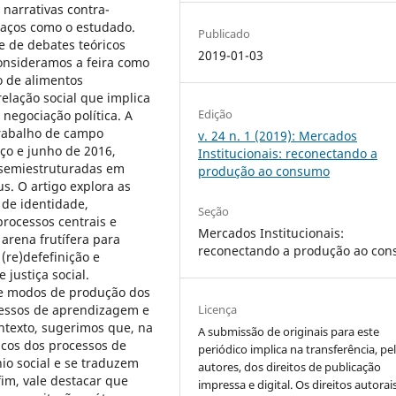
 narrativas contra-
aços como o estudado.
Publicado
e de debates teóricos
2019-01-03
consideramos a feira como
 de alimentos
relação social que implica
Edição
negociação política. A
trabalho de campo
v. 24 n. 1 (2019): Mercados
ço e junho de 2016,
Institucionais: reconectando a
s semiestruturadas em
produção ao consumo
s. O artigo explora as
de identidade,
Seção
processos centrais e
Mercados Institucionais:
arena frutífera para
reconectando a produção ao co
(re)defefinição e
justiça social.
 e modos de produção dos
Licença
cessos de aprendizagem e
ontexto, sugerimos que, na
A submissão de originais para este
icos dos processos de
periódico implica na transferência, pe
io social e se traduzem
autores, dos direitos de publicação
fim, vale destacar que
impressa e digital. Os direitos autorai