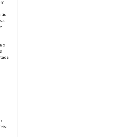
com
erão
ras
e
e o
s
itada
o
eira