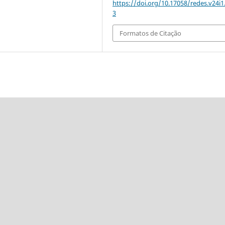
https://doi.org/10.17058/redes.v24i1
3
Formatos de Citação