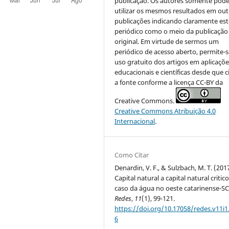
publicação. Os autores somente pod
utilizar os mesmos resultados em out
publicações indicando claramente est
periódico como o meio da publicação
original. Em virtude de sermos um
periódico de acesso aberto, permite-s
uso gratuito dos artigos em aplicaçõe
educacionais e científicas desde que c
a fonte conforme a licença CC-BY da
Creative Commons.
Creative Commons Atribuição 4.0
Internacional
.
Como Citar
Denardin, V. F., & Sulzbach, M. T. (201
Capital natural a capital natural critico
caso da água no oeste catarinense-SC
Redes
,
11
(1), 99-121.
https://doi.org/10.17058/redes.v11i1
6