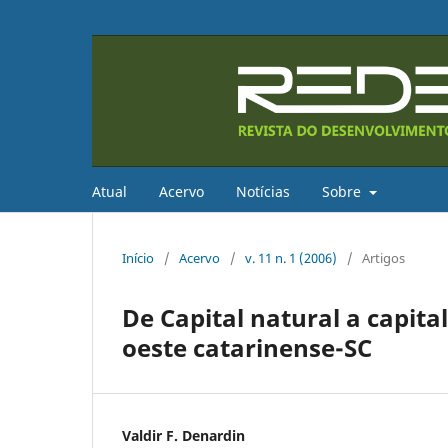
Atual
Acervo
Notícias
Sobre
Início
/
Acervo
/
v. 11 n. 1 (2006)
/
Artigos
De Capital natural a capital
oeste catarinense-SC
Valdir F. Denardin