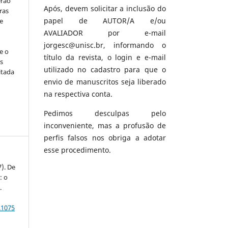
erão
Após, devem solicitar a inclusão do
ras
papel de AUTOR/A e/ou
e
AVALIADOR por e-mail
jorgesc@unisc.br, informando o
e o
título da revista, o login e e-mail
s
utilizado no cadastro para que o
itada
envio de manuscritos seja liberado
na respectiva conta.
Pedimos desculpas pelo
inconveniente, mas a profusão de
perfis falsos nos obriga a adotar
esse procedimento.
7). De
: o
.
.1075