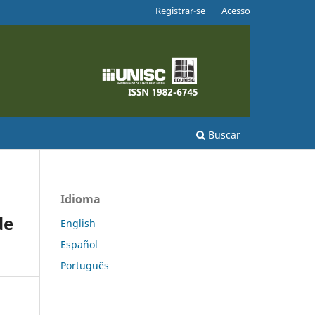
Registrar-se
Acesso
Buscar
Idioma
de
English
Español
Português