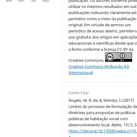
publicação. Os autores somente pod
utilizar os mesmos resultados em out
publicações indicando claramente est
periódico como o meio da publicação
original. Em virtude de sermos um
periódico de acesso aberto, permite-s
uso gratuito dos artigos em aplicaçõe
educacionais e científicas desde que c
a fonte conforme a licença CC-BY da
Creative Commons.
Creative Commons Atribuição 4.0
Internacional
.
Como Citar
Ângelo, M. R. de, & Shimbo, I. (2017).
Limites do processo de formulação d
diretrizes para propostas de políticas
públicas de habitação social com
desenvolvimento local.
Redes
,
11
(1), 
https://doi.org/10.17058/redes.v11i1