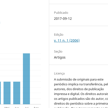
Publicado
2017-09-12
4
Edição
v. 11 n. 1 (2006)
Seção
Artigos
Licença
A submissão de originais para este
periódico implica na transferência, pe
autores, dos direitos de publicação
impressa e digital. Os direitos autorai
os artigos publicados são do autor, 
direitos do periódico sobre a primeira