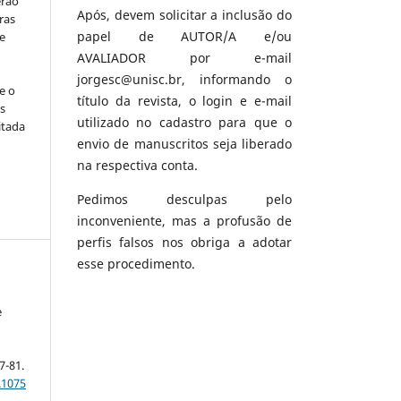
erão
Após, devem solicitar a inclusão do
ras
papel de AUTOR/A e/ou
e
AVALIADOR por e-mail
jorgesc@unisc.br, informando o
e o
título da revista, o login e e-mail
s
utilizado no cadastro para que o
itada
envio de manuscritos seja liberado
na respectiva conta.
Pedimos desculpas pelo
inconveniente, mas a profusão de
perfis falsos nos obriga a adotar
esse procedimento.
e
57-81.
.1075