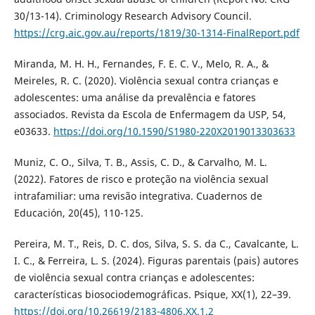
30/13-14). Criminology Research Advisory Council.
https://crg.aic.gov.au/reports/1819/30-1314-FinalReport.pdf
Miranda, M. H. H., Fernandes, F. E. C. V., Melo, R. A., &
Meireles, R. C. (2020). Violência sexual contra crianças e
adolescentes: uma análise da prevalência e fatores
associados. Revista da Escola de Enfermagem da USP, 54,
e03633.
https://doi.org/10.1590/S1980-220X2019013303633
Muniz, C. O., Silva, T. B., Assis, C. D., & Carvalho, M. L.
(2022). Fatores de risco e proteção na violência sexual
intrafamiliar: uma revisão integrativa. Cuadernos de
Educación, 20(45), 110-125.
Pereira, M. T., Reis, D. C. dos, Silva, S. S. da C., Cavalcante, L.
I. C., & Ferreira, L. S. (2024). Figuras parentais (pais) autores
de violência sexual contra crianças e adolescentes:
características biosociodemográficas. Psique, XX(1), 22–39.
https://doi.org/10.26619/2183-4806.XX.1.2