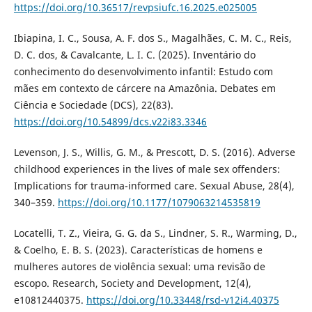
https://doi.org/10.36517/revpsiufc.16.2025.e025005
Ibiapina, I. C., Sousa, A. F. dos S., Magalhães, C. M. C., Reis,
D. C. dos, & Cavalcante, L. I. C. (2025). Inventário do
conhecimento do desenvolvimento infantil: Estudo com
mães em contexto de cárcere na Amazônia. Debates em
Ciência e Sociedade (DCS), 22(83).
https://doi.org/10.54899/dcs.v22i83.3346
Levenson, J. S., Willis, G. M., & Prescott, D. S. (2016). Adverse
childhood experiences in the lives of male sex offenders:
Implications for trauma-informed care. Sexual Abuse, 28(4),
340–359.
https://doi.org/10.1177/1079063214535819
Locatelli, T. Z., Vieira, G. G. da S., Lindner, S. R., Warming, D.,
& Coelho, E. B. S. (2023). Características de homens e
mulheres autores de violência sexual: uma revisão de
escopo. Research, Society and Development, 12(4),
e10812440375.
https://doi.org/10.33448/rsd-v12i4.40375