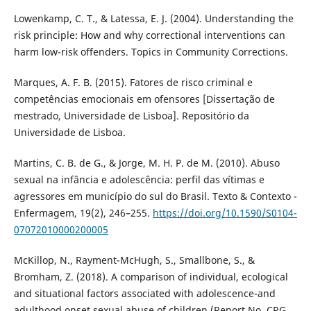
Lowenkamp, C. T., & Latessa, E. J. (2004). Understanding the
risk principle: How and why correctional interventions can
harm low-risk offenders. Topics in Community Corrections.
Marques, A. F. B. (2015). Fatores de risco criminal e
competências emocionais em ofensores [Dissertação de
mestrado, Universidade de Lisboa]. Repositório da
Universidade de Lisboa.
Martins, C. B. de G., & Jorge, M. H. P. de M. (2010). Abuso
sexual na infância e adolescência: perfil das vítimas e
agressores em município do sul do Brasil. Texto & Contexto -
Enfermagem, 19(2), 246–255.
https://doi.org/10.1590/S0104-
07072010000200005
McKillop, N., Rayment-McHugh, S., Smallbone, S., &
Bromham, Z. (2018). A comparison of individual, ecological
and situational factors associated with adolescence-and
adulthood onset sexual abuse of children (Report No. CRG