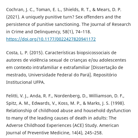
Cochran, J. C., Toman, E. L., Shields, R. T., & Mears, D. P.
(2021). A uniquely punitive turn? Sex offenders and the
persistence of punitive sanctioning. The Journal of Research
in Crime and Delinquency, 58(1), 74–118.
https://doi.org/10.1177/0022427820941172
Costa, L. P. (2015). Características biopsicossociais de
autores de violência sexual de crianças e/ou adolescentes
em contexto intrafamiliar e extrafamiliar [Dissertação de
mestrado, Universidade Federal do Pará]. Repositório
Institucional UFPA.
Felitti, V. J., Anda, R. F., Nordenberg, D., Williamson, D. F.,
Spitz, A. M., Edwards, V., Koss, M. P., & Marks, J. S. (1998).
Relationship of childhood abuse and household dysfunction
to many of the leading causes of death in adults: The
Adverse Childhood Experiences (ACE) Study. American
Journal of Preventive Medicine, 14(4), 245–258.