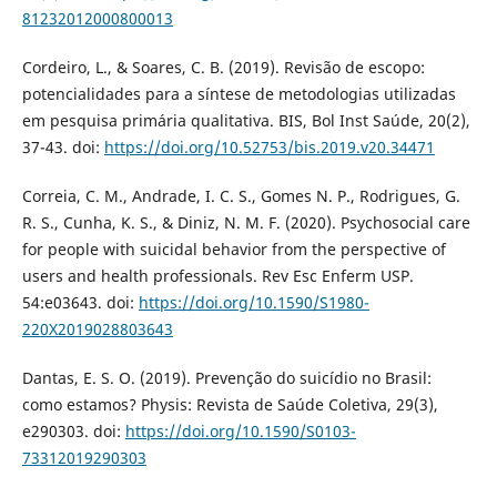
81232012000800013
Cordeiro, L., & Soares, C. B. (2019). Revisão de escopo:
potencialidades para a síntese de metodologias utilizadas
em pesquisa primária qualitativa. BIS, Bol Inst Saúde, 20(2),
37-43. doi:
https://doi.org/10.52753/bis.2019.v20.34471
Correia, C. M., Andrade, I. C. S., Gomes N. P., Rodrigues, G.
R. S., Cunha, K. S., & Diniz, N. M. F. (2020). Psychosocial care
for people with suicidal behavior from the perspective of
users and health professionals. Rev Esc Enferm USP.
54:e03643. doi:
https://doi.org/10.1590/S1980-
220X2019028803643
Dantas, E. S. O. (2019). Prevenção do suicídio no Brasil:
como estamos? Physis: Revista de Saúde Coletiva, 29(3),
e290303. doi:
https://doi.org/10.1590/S0103-
73312019290303