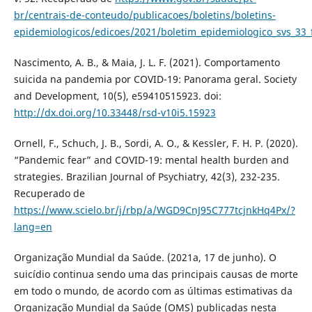
br/centrais-de-conteudo/publicacoes/boletins/boletins-
epidemiologicos/edicoes/2021/boletim_epidemiologico_svs_33_f
Nascimento, A. B., & Maia, J. L. F. (2021). Comportamento
suicida na pandemia por COVID-19: Panorama geral. Society
and Development, 10(5), e59410515923. doi:
http://dx.doi.org/10.33448/rsd-v10i5.15923
Ornell, F., Schuch, J. B., Sordi, A. O., & Kessler, F. H. P. (2020).
“Pandemic fear” and COVID-19: mental health burden and
strategies. Brazilian Journal of Psychiatry, 42(3), 232-235.
Recuperado de
https://www.scielo.br/j/rbp/a/WGD9CnJ95C777tcjnkHq4Px/?
lang=en
Organização Mundial da Saúde. (2021a, 17 de junho). O
suicídio continua sendo uma das principais causas de morte
em todo o mundo, de acordo com as últimas estimativas da
Organização Mundial da Saúde (OMS) publicadas nesta