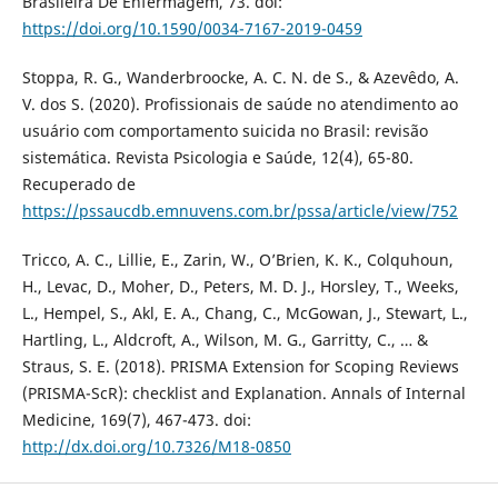
Brasileira De Enfermagem, 73. doi:
https://doi.org/10.1590/0034-7167-2019-0459
Stoppa, R. G., Wanderbroocke, A. C. N. de S., & Azevêdo, A.
V. dos S. (2020). Profissionais de saúde no atendimento ao
usuário com comportamento suicida no Brasil: revisão
sistemática. Revista Psicologia e Saúde, 12(4), 65-80.
Recuperado de
https://pssaucdb.emnuvens.com.br/pssa/article/view/752
Tricco, A. C., Lillie, E., Zarin, W., O’Brien, K. K., Colquhoun,
H., Levac, D., Moher, D., Peters, M. D. J., Horsley, T., Weeks,
L., Hempel, S., Akl, E. A., Chang, C., McGowan, J., Stewart, L.,
Hartling, L., Aldcroft, A., Wilson, M. G., Garritty, C., … &
Straus, S. E. (2018). PRISMA Extension for Scoping Reviews
(PRISMA-ScR): checklist and Explanation. Annals of Internal
Medicine, 169(7), 467-473. doi:
http://dx.doi.org/10.7326/M18-0850