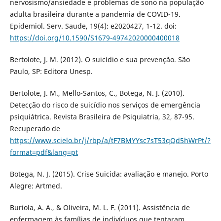
nervosismo/ansiedade e problemas de sono na população
adulta brasileira durante a pandemia de COVID-19.
Epidemiol. Serv. Saude, 19(4): e2020427, 1-12. doi:
https://doi.org/10.1590/S1679-49742020000400018
Bertolote, J. M. (2012). O suicídio e sua prevenção. São
Paulo, SP: Editora Unesp.
Bertolote, J. M., Mello-Santos, C., Botega, N. J. (2010).
Detecção do risco de suicídio nos serviços de emergência
psiquiátrica. Revista Brasileira de Psiquiatria, 32, 87-95.
Recuperado de
https://www.scielo.br/j/rbp/a/tF7BMYYsc7sT53qQd5hWrPt/?
format=pdf&lang=pt
Botega, N. J. (2015). Crise Suicida: avaliação e manejo. Porto
Alegre: Artmed.
Buriola, A. A., & Oliveira, M. L. F. (2011). Assistência de
enfermagem às famílias de indivíduos que tentaram