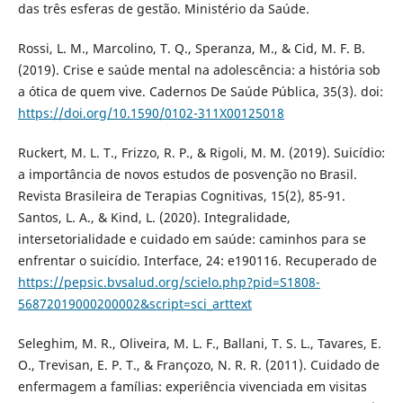
das três esferas de gestão. Ministério da Saúde.
Rossi, L. M., Marcolino, T. Q., Speranza, M., & Cid, M. F. B.
(2019). Crise e saúde mental na adolescência: a história sob
a ótica de quem vive. Cadernos De Saúde Pública, 35(3). doi:
https://doi.org/10.1590/0102-311X00125018
Ruckert, M. L. T., Frizzo, R. P., & Rigoli, M. M. (2019). Suicídio:
a importância de novos estudos de posvenção no Brasil.
Revista Brasileira de Terapias Cognitivas, 15(2), 85-91.
Santos, L. A., & Kind, L. (2020). Integralidade,
intersetorialidade e cuidado em saúde: caminhos para se
enfrentar o suicídio. Interface, 24: e190116. Recuperado de
https://pepsic.bvsalud.org/scielo.php?pid=S1808-
56872019000200002&script=sci_arttext
Seleghim, M. R., Oliveira, M. L. F., Ballani, T. S. L., Tavares, E.
O., Trevisan, E. P. T., & Françozo, N. R. R. (2011). Cuidado de
enfermagem a famílias: experiência vivenciada em visitas