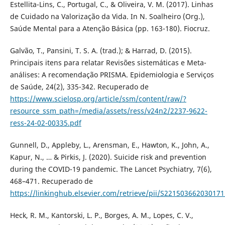
Estellita-Lins, C., Portugal, C., & Oliveira, V. M. (2017). Linhas
de Cuidado na Valorização da Vida. In N. Soalheiro (Org.),
Saúde Mental para a Atenção Básica (pp. 163-180). Fiocruz.
Galvão, T., Pansini, T. S. A. (trad.); & Harrad, D. (2015).
Principais itens para relatar Revisões sistemáticas e Meta-
análises: A recomendação PRISMA. Epidemiologia e Serviços
de Saúde, 24(2), 335-342. Recuperado de
https://www.scielosp.org/article/ssm/content/raw/?
resource_ssm_path=/media/assets/ress/v24n2/2237-9622-
ress-24-02-00335.pdf
Gunnell, D., Appleby, L., Arensman, E., Hawton, K., John, A.,
Kapur, N., … & Pirkis, J. (2020). Suicide risk and prevention
during the COVID-19 pandemic. The Lancet Psychiatry, 7(6),
468–471. Recuperado de
https://linkinghub.elsevier.com/retrieve/pii/S221503662030171
Heck, R. M., Kantorski, L. P., Borges, A. M., Lopes, C. V.,