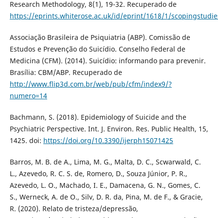
Research Methodology, 8(1), 19-32. Recuperado de
https://eprints.whiterose.ac.uk/id/eprint/1618/1/scopingstudie
Associação Brasileira de Psiquiatria (ABP). Comissão de
Estudos e Prevenção do Suicídio. Conselho Federal de
Medicina (CFM). (2014). Suicídio: informando para prevenir.
Brasília: CBM/ABP. Recuperado de
http://www.flip3d.com.br/web/pub/cfm/index9/?
numero=14
Bachmann, S. (2018). Epidemiology of Suicide and the
Psychiatric Perspective. Int. J. Environ. Res. Public Health, 15,
1425. doi:
https://doi.org/10.3390/ijerph15071425
Barros, M. B. de A., Lima, M. G., Malta, D. C., Scwarwald, C.
L., Azevedo, R. C. S. de, Romero, D., Souza Júnior, P. R.,
Azevedo, L. O., Machado, I. E., Damacena, G. N., Gomes, C.
S., Werneck, A. de O., Silv, D. R. da, Pina, M. de F., & Gracie,
R. (2020). Relato de tristeza/depressão,