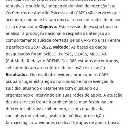
tentativas e suicídio, independe do nível de intenção letal.
Os Centros de Atenção Psicossocial (CAPS) são serviços que
acolhem, cuidam e tratam dos casos considerados de maior
risco de suicídio.
Objeti
vo:
Esta revisão de escopo buscou
analisar a produção nacional a respeito da atenção ao
comportamento suicida ofertada pelos CAPS no Brasil entre
o período de 2001-2022.
Mé
todo:
As bases de dados
pesquisadas foram SciELO, PePSIC, LILACS, MEDLINE
(PubMed), Redalyc e BDENF. Dos 386 estudos encontrados,
sete atenderam aos critérios de inclusão e exclusão.
Resultados:
Os resultados evidenciaram que os CAPS
ocupam lugar estratégico no cuidado e na prevenção do
suicídio, atuando diretamente com o usuário ou
organizando e intervindo em suas redes de apoio. A atuação
destes serviços frente à problemática manifestou-se em
diferentes ofertas: acolhimento, escuta qualificada,
consultas individuais, avaliação médica, prescrição
farmacológica, atividades coletivas/grupos de apoio, busca