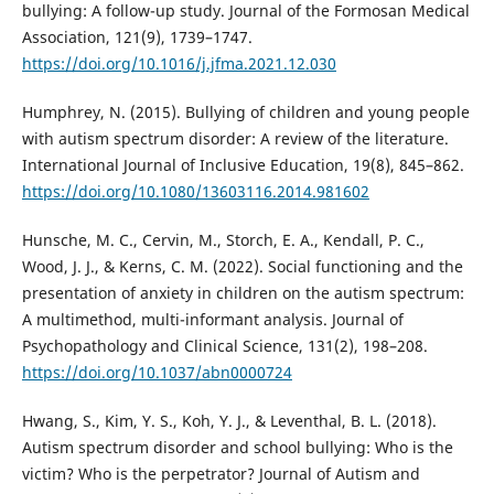
bullying: A follow-up study. Journal of the Formosan Medical
Association, 121(9), 1739–1747.
https://doi.org/10.1016/j.jfma.2021.12.030
Humphrey, N. (2015). Bullying of children and young people
with autism spectrum disorder: A review of the literature.
International Journal of Inclusive Education, 19(8), 845–862.
https://doi.org/10.1080/13603116.2014.981602
Hunsche, M. C., Cervin, M., Storch, E. A., Kendall, P. C.,
Wood, J. J., & Kerns, C. M. (2022). Social functioning and the
presentation of anxiety in children on the autism spectrum:
A multimethod, multi-informant analysis. Journal of
Psychopathology and Clinical Science, 131(2), 198–208.
https://doi.org/10.1037/abn0000724
Hwang, S., Kim, Y. S., Koh, Y. J., & Leventhal, B. L. (2018).
Autism spectrum disorder and school bullying: Who is the
victim? Who is the perpetrator? Journal of Autism and