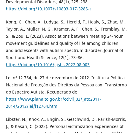
Developmental Disorders, 48(1), 225–238.
https://doi.org/10.1007/s10803-017-3285-z
Kong, C., Chen, A., Ludyga, S., Herold, F., Healy, S., Zhao, M.,
Taylor, A., Müller, N. G., Kramer, A. F., Chen, S., Tremblay, M.
S., & Zou, L. (2023). Associations between meeting 24-hour
movement guidelines and quality of life among children
and adolescents with autism spectrum disorder. Journal of
Sport and Health Science, 12(1), 73–86.
https://doi.org/10.1016/j.jshs.2022.08.003
Lei nº 12.764, de 27 de dezembro de 2012. Institui a Política
Nacional de Proteção dos Direitos da Pessoa com Transtorno
do Espectro Autista. Recuperado de
https://www.planalto.gov.br/ccivil_03/_ato2011-
2014/2012/lei/l12764.htm
Libster, N., Knox, A., Engin, S., Geschwind, D., Parish-Morris,
J., & Kasari, C. (2022). Personal victimization experiences of