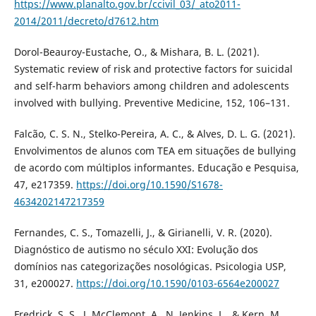
https://www.planalto.gov.br/ccivil_03/_ato2011-
2014/2011/decreto/d7612.htm
Dorol-Beauroy-Eustache, O., & Mishara, B. L. (2021).
Systematic review of risk and protective factors for suicidal
and self-harm behaviors among children and adolescents
involved with bullying. Preventive Medicine, 152, 106–131.
Falcão, C. S. N., Stelko-Pereira, A. C., & Alves, D. L. G. (2021).
Envolvimentos de alunos com TEA em situações de bullying
de acordo com múltiplos informantes. Educação e Pesquisa,
47, e217359.
https://doi.org/10.1590/S1678-
4634202147217359
Fernandes, C. S., Tomazelli, J., & Girianelli, V. R. (2020).
Diagnóstico de autismo no século XXI: Evolução dos
domínios nas categorizações nosológicas. Psicologia USP,
31, e200027.
https://doi.org/10.1590/0103-6564e200027
Fredrick, S. S., J. McClemont, A., N. Jenkins, L., & Kern, M.