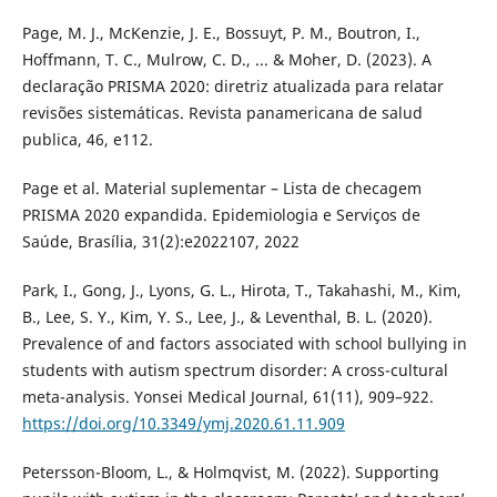
Page, M. J., McKenzie, J. E., Bossuyt, P. M., Boutron, I.,
Hoffmann, T. C., Mulrow, C. D., ... & Moher, D. (2023). A
declaração PRISMA 2020: diretriz atualizada para relatar
revisões sistemáticas. Revista panamericana de salud
publica, 46, e112.
Page et al. Material suplementar – Lista de checagem
PRISMA 2020 expandida. Epidemiologia e Serviços de
Saúde, Brasília, 31(2):e2022107, 2022
Park, I., Gong, J., Lyons, G. L., Hirota, T., Takahashi, M., Kim,
B., Lee, S. Y., Kim, Y. S., Lee, J., & Leventhal, B. L. (2020).
Prevalence of and factors associated with school bullying in
students with autism spectrum disorder: A cross-cultural
meta-analysis. Yonsei Medical Journal, 61(11), 909–922.
https://doi.org/10.3349/ymj.2020.61.11.909
Petersson-Bloom, L., & Holmqvist, M. (2022). Supporting