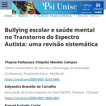
Início
/
Acervo
/
v. 9 (2025): Fluxo Contínuo
/
Revisão Teórica
Bullying escolar e saúde mental
no Transtorno do Espectro
Autista: uma revisão sistemática
Thayná Pathyuara Chiquito Mendes Campos
Centro Universitário de Ciências e Tecnologias do Maranhão
(Unifacema), Presidente Dutra - MA/Brasil
https://orcid.org/0009-0001-8293-5445
Kalyandra Brandão de Carvalho
Associação de Ensino Superior do Piauí (AESPI), Teresina - PI/Brasil
https://orcid.org/0009-0007-9680-6891
Raquel Furtado Conte