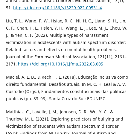
autistic and non-autistic children. Molecular Autism, 13(1),
51.
https://doi.org/10.1186/s13229-022-00531-4
Liu, T. L., Wang, P. W., Hsiao, R. C., Ni, H. C., Liang, S. H., Lin,
C. F., Chan, H. L., Hsieh, Y. H., Wang, L. J., Lee, M. J., Chou, W.
J., & Yen, C. F. (2022). Multiple types of harassment
victimization in adolescents with autism spectrum disorder:
Related factors and effects on mental health problems.
Journal of the Formosan Medical Association, 121(11), 2161–
2171.
https://doi.org/10.1016/j.jfma.2022.03.005
Maciel, A. L. B., & Rech, T. L. (2018). Educação inclusiva como
direito fundamental: Desafios atuais. In M. C. H. Leal & A. V.
Custódio (Orgs.), Fundamentos constitucionais das políticas
públicas (pp. 83–93). Santa Cruz do Sul: EDUNISC.
Matthias, C., LaVelle, J. M., Johnson, D. R., Wu, Y. C., &
Thurlow, M. L. (2021). Exploring predictors of bullying and
victimization of students with autism spectrum disorder
(ASD): Findings from NLTS 2012. Journal of Autism and