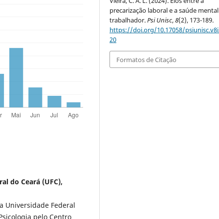
Vieira, C. A. L. (2024). Elos entre a
precarização laboral e a saúde mental
trabalhador.
Psi Unisc
,
8
(2), 173-189.
https://doi.org/10.17058/psiunisc.v8i
20
Formatos de Citação
ral do Ceará (UFC),
la Universidade Federal
sicologia pelo Centro