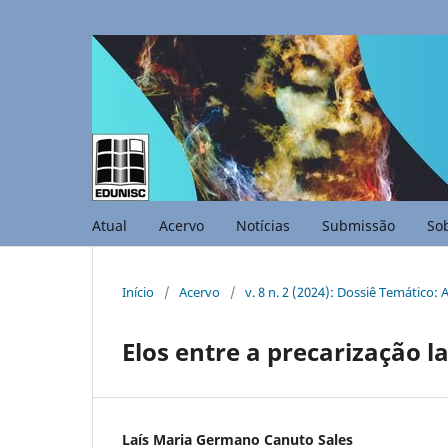
Atual
Acervo
Notícias
Submissão
So
Início
/
Acervo
/
v. 8 n. 2 (2024): Dossiê Temático:
Elos entre a precarização 
Laís Maria Germano Canuto Sales