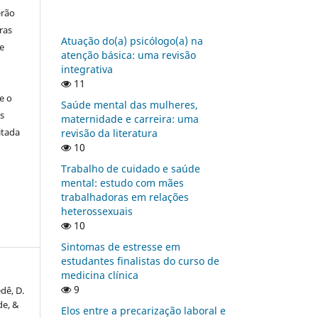
erão
ras
Atuação do(a) psicólogo(a) na
e
atenção básica: uma revisão
integrativa
11
e o
Saúde mental das mulheres,
s
maternidade e carreira: uma
itada
revisão da literatura
10
Trabalho de cuidado e saúde
mental: estudo com mães
trabalhadoras em relações
heterossexuais
10
Sintomas de estresse em
estudantes finalistas do curso de
medicina clínica
9
edê, D.
 de, &
Elos entre a precarização laboral e