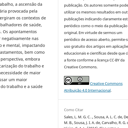
trabalho, a ascensão da
publicação. Os autores somente pod
tária provocada pela
utilizar os mesmos resultados em out
ergiram os contextos de
publicações indicando claramente est
abalhadores de saúde,
periódico como o meio da publicação
is. Os apontamentos
original. Em virtude de sermos um
r negativamente nas
periódico de acesso aberto, permite-s
co e mental, impactando
uso gratuito dos artigos em aplicaçõe
afastamentos, bem como
educacionais e científicas desde que c
 perspectiva, embora
a fonte conforme a licença CC-BY da
carização do trabalho e
Creative Commons.
 necessidade de maior
ssar um maior
Creative Commons
 do trabalho e a saúde
Atribuição 4.0 Internacional
.
Como Citar
Sales, L. M. G. C. ., Sousa, A. L. C. de, D
M. B., Sousa, J. I. A. de, Carvalho, R. G.