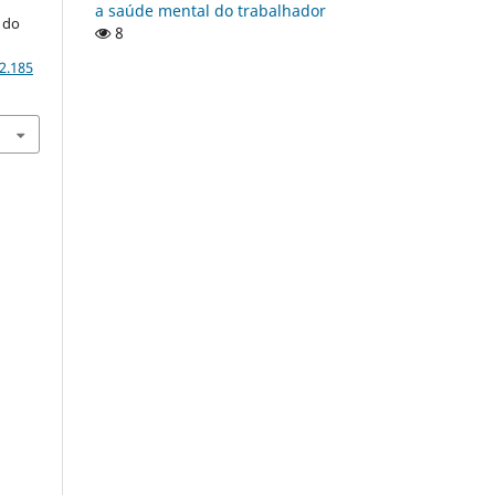
a saúde mental do trabalhador
 do
8
2.185