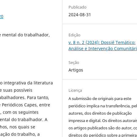
Publicado
2024-08-31
20
e mental do trabalhador,
Edição
v. 8 n. 2 (2024): Dossiê Temático:
Análise e Intervenção Comunitár
Seção
Artigos
o integrativa da literatura
e suas possíveis
Licença
abalhadores. Para tanto,
A submissão de originais para este
e Periódicos Capes, entre
periódico implica na transferência, pe
, com os seguintes
autores, dos direitos de publicação
ental do trabalhador. A
impressa e digital. Os direitos autorai
hos, nos quais se
os artigos publicados são do autor, 
ação do trabalho, a
direitos do periódico sobre a primeira