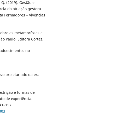
. Q. (2019). Gestão e
ncia da atuação gestora
sta Formadores – Vivências
 sobre as metamorfoses e
ão Paulo: Editora Cortez.
s adoecimentos no
.
ovo proletariado da era
restrição e formas de
to de experiência.
141–157.
303