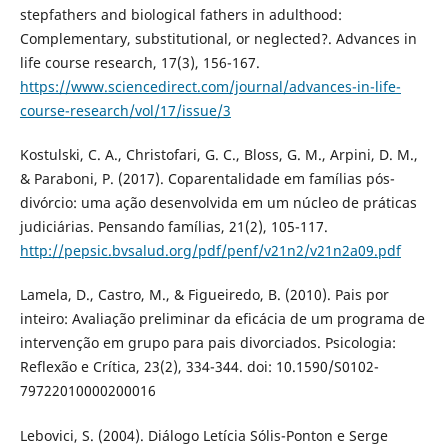
stepfathers and biological fathers in adulthood:
Complementary, substitutional, or neglected?. Advances in
life course research, 17(3), 156-167.
https://www.sciencedirect.com/journal/advances-in-life-
course-research/vol/17/issue/3
Kostulski, C. A., Christofari, G. C., Bloss, G. M., Arpini, D. M.,
& Paraboni, P. (2017). Coparentalidade em famílias pós-
divórcio: uma ação desenvolvida em um núcleo de práticas
judiciárias. Pensando famílias, 21(2), 105-117.
http://pepsic.bvsalud.org/pdf/penf/v21n2/v21n2a09.pdf
Lamela, D., Castro, M., & Figueiredo, B. (2010). Pais por
inteiro: Avaliação preliminar da eficácia de um programa de
intervenção em grupo para pais divorciados. Psicologia:
Reflexão e Crítica, 23(2), 334-344. doi: 10.1590/S0102-
79722010000200016
Lebovici, S. (2004). Diálogo Letícia Sólis-Ponton e Serge