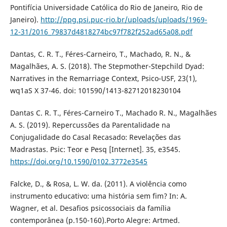
Pontifícia Universidade Católica do Rio de Janeiro, Rio de
Janeiro).
http://ppg.psi.puc-rio.br/uploads/uploads/1969-
12-31/2016_79837d4818274bc97f782f252ad65a08.pdf
Dantas, C. R. T., Féres-Carneiro, T., Machado, R. N., &
Magalhães, A. S. (2018). The Stepmother-Stepchild Dyad:
Narratives in the Remarriage Context, Psico-USF, 23(1),
wq1aS X 37-46. doi: 101590/1413-82712018230104
Dantas C. R. T., Féres-Carneiro T., Machado R. N., Magalhães
A. S. (2019). Repercussões da Parentalidade na
Conjugalidade do Casal Recasado: Revelações das
Madrastas. Psic: Teor e Pesq [Internet]. 35, e3545.
https://doi.org/10.1590/0102.3772e3545
Falcke, D., & Rosa, L. W. da. (2011). A violência como
instrumento educativo: uma história sem fim? In: A.
Wagner, et al. Desafios psicossociais da família
contemporânea (p.150-160).Porto Alegre: Artmed.