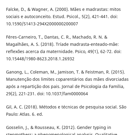
Falcke, D., & Wagner, A. (2000). Mães e madrastas: mitos
sociais e autoconceito. Estud. Psicol., 5(2), 421-441. doi:
10.1590/S1413-294X2000000200007
Féres-Carneiro, T., Dantas, C. R., Machado, R. N. &
Magalhães, A. S. (2018). Tríade madrasta-enteado-mãe:
reflexões acerca da maternidade. Psico, 49(1), 62-72. doi:
10.15448/1980-8623.2018.1.26932
Ganong, L., Coleman, M., Jamison, T. & Feistman, R. (2015).
Manutenção dos limites coparentários das mães divorciadas
após a repartição dos pais. Jornal de Psicologia da Família,
29(2), 221-231. doi: 10.1037/fam0000064
Gil, A. C. (2018). Métodos e técnicas de pesquisa social. São
Paulo: Atlas. 6. ed.
Gosselin, J., & Rousseau, K. (2012). Gender typing in
stepmothers: a phenomenological analysis. Qualitative