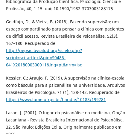
Bibliográfica da Produção Científica. Psicologia: Ciência e
Profissão, 40, 1-15. doi: 10.1590/1982-3703003188175
Goldfajn, D., & Vieira, B. (2018). Fazendo supervisão: um
espaço compartilhado para pensar a clínica com pacientes
de difícil acesso. Revista Brasileira de Psicanálise, 52(3),
167–180. Recuperado de
http://pepsic.bvsalud.org/scielo.php?
script=sci_arttext&pid=S0486-
641X2018000300011&lng=pt&nrm=iso
Kessler, C.; Araujo, F. (2019). A supervisão na clínica-escola
como báscula para a psicanálise na universidade. Arquivos
Brasileiros de Psicologia, 71 (1), 128-142. Recuperado de
https://www.lume.ufrgs.br/handle/10183/199781
Lacan, J. (2001). O lugar da psicanálise na medicina. Opção
Lacaniana - Revista Brasileira Internacional de Psicanálise,
32. São Paulo: Edições Eolia. Originalmente publicado em