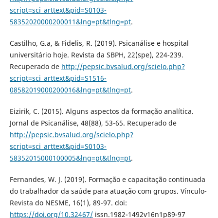
script=sci_arttext&pid=S0103-
58352020000200011&lng=pt&tlng=pt
.
Castilho, G.a, & Fidelis, R. (2019). Psicanálise e hospital
universitário hoje. Revista da SBPH, 22(spe), 224-239.
Recuperado de
http://pepsic.bvsalud.org/scielo.php?
script=sci_arttext&pid=S1516-
08582019000200016&lng=pt&tlng=pt
.
Eizirik, C. (2015). Alguns aspectos da formação analítica.
Jornal de Psicanálise, 48(88), 53-65. Recuperado de
http://pepsic.bvsalud.org/scielo.php?
script=sci_arttext&pid=S0103-
58352015000100005&lng=pt&tlng=pt
.
Fernandes, W. J. (2019). Formação e capacitação continuada
do trabalhador da saúde para atuação com grupos. Vínculo-
Revista do NESME, 16(1), 89-97. doi:
https://doi.org/10.32467/
issn.1982-1492v16n1p89-97