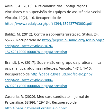
Ávila, L. A. (2013). A Psicanálise das Configurações
Vinculares e a Supervisão de Equipes de Assistência Social.
Vínculo, 10(2), 1-6. Recuperado de
https://www.redalyc.org/pdf/1394/139437793002.pdf
Baldiz, M. (2012). Contra a sobreinterpretação. Stylus, 24,
65–72. Recuperado de
http://pepsic.bvsalud.org/scielo.php?
script=sci_arttext&pid=S1676-
157X2012000100007&lng=pt&nrm=iso
Brandt, J. A. (2017). Supervisão em grupo da prática clínica
psicanalítica: algumas reflexões. Vínculo, 14(1), 1–10.
Recuperado de
http://pepsic.bvsalud.org/scielo.php?
script=sci_arttext&pid=S1806-
24902017000100006&lng=pt&nrm=iso
Cassorla, R. (2020). Meu caro candidato.... Jornal de
Psicanálise, 53(99), 129-134. Recuperado de
http://pepsic.bvsalud.org/scielo.php?