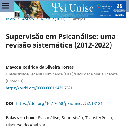
Início
/
Acervo
/
v. 7 n. 2 (2023)
/
Artigos
Supervisão em Psicanálise: uma
revisão sistemática (2012-2022)
Maycon Rodrigo da Silveira Torres
Universidade Federal Fluminense (UFF)/Faculdade Maria Thereza
(FAMATH)
https://orcid.org/0000-0001-9479-7521
DOI:
https://doi.org/10.17058/psiunisc.v7i2.18121
Palavras-chave:
Psicanálise, Supervisão, Transferência,
Discurso do Analista