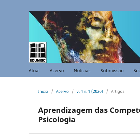
Atual
Acervo
Notícias
Submissão
So
Início
/
Acervo
/
v. 4 n. 1 (2020)
/
Artigos
Aprendizagem das Competê
Psicologia