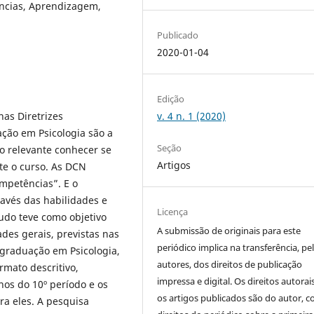
cias, Aprendizagem,
Publicado
2020-01-04
Edição
nas Diretrizes
v. 4 n. 1 (2020)
ação em Psicologia são a
Seção
o relevante conhecer se
Artigos
te o curso. As DCN
mpetências”. E o
ravés das habilidades e
Licença
udo teve como objetivo
A submissão de originais para este
ades gerais, previstas nas
periódico implica na transferência, pe
 graduação em Psicologia,
autores, dos direitos de publicação
mato descritivo,
impressa e digital. Os direitos autorai
unos do 10º período e os
os artigos publicados são do autor, 
ra eles. A pesquisa