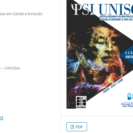
uisa em Saúde e Inclusão
as – UNCISAL
33
PDF