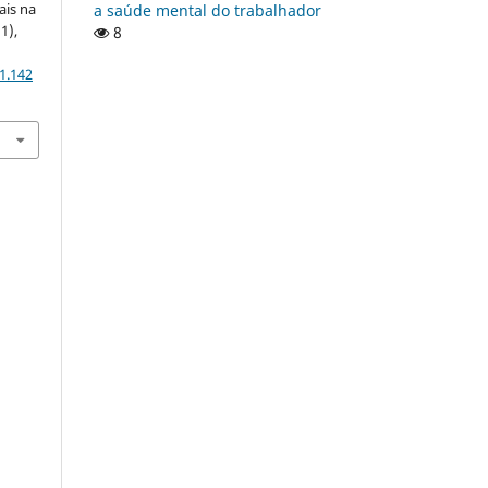
ais na
a saúde mental do trabalhador
(1),
8
1.142