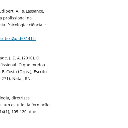
Audibert, A., & Lassance,
ia profissional na
a. Psicologia: ciência e
_arttext&pid=S1414-
de, J. E. A. (2010). O
ofissional. O que mudou
F. Costa (Orgs.), Escritos
-271). Natal, RN:
logia, diretrizes
ia: um estudo da formação
14(1), 105-120. doi: