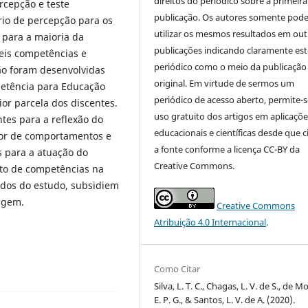
direitos do periódico sobre a primeira
rcepção e teste
publicação. Os autores somente pod
ário de percepção para os
utilizar os mesmos resultados em out
 para a maioria da
publicações indicando claramente est
seis competências e
periódico como o meio da publicação
não foram desenvolvidas
original. Em virtude de sermos um
etência para Educação
periódico de acesso aberto, permite-s
or parcela dos discentes.
uso gratuito dos artigos em aplicaçõe
tes para a reflexão do
educacionais e científicas desde que c
or de comportamentos e
a fonte conforme a licença CC-BY da
 para a atuação do
Creative Commons.
to de competências na
ados do estudo, subsidiem
agem.
Creative Commons
Atribuição 4.0 Internacional
.
Como Citar
Silva, L. T. C., Chagas, L. V. de S., de Mo
E. P. G., & Santos, L. V. de A. (2020).