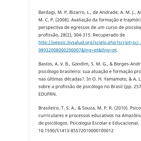
Bardagi, M. P, Bizarro, L., de Andrade, A. M. J., 
M. C. P. (2008). Avaliação da formação e trajetór
perspectiva de egressos de um curso de psicologi
profissão, 28(2), 304-315. Recuperado de
http://pepsic.bvsalud.org/scielo.php?script=sci
98932008000200007&lng=pt&tlng=pt
.
Bastos, A. V. B., Gondim, S. M. G., & Borges-Andra
psicólogo brasileiro: sua atuação e formação pr
nas últimas décadas?. In O. H. Yamamoto, & A. L. 
sobre a profissão de psicólogo no Brasil (pp. 257
EDUFRN.
Brasileiro, T. S. A., & Souza, M. P. R. (2010). Psico
curriculares e processos educativos na Amazôn
de psicólogos. Psicologia Escolar e Educacional, 
10.1590/S1413-85572010000100012