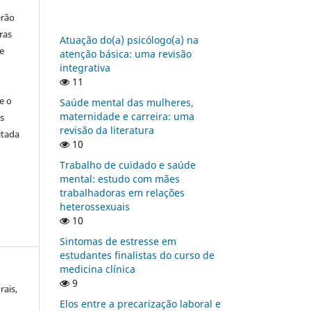
erão
ras
Atuação do(a) psicólogo(a) na
e
atenção básica: uma revisão
integrativa
11
e o
Saúde mental das mulheres,
maternidade e carreira: uma
s
revisão da literatura
itada
10
Trabalho de cuidado e saúde
mental: estudo com mães
trabalhadoras em relações
heterossexuais
10
Sintomas de estresse em
estudantes finalistas do curso de
medicina clínica
9
rais,
Elos entre a precarização laboral e