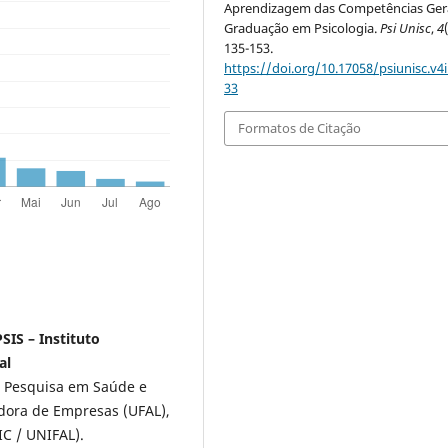
Aprendizagem das Competências Ger
Graduação em Psicologia.
Psi Unisc
,
4
135-153.
https://doi.org/10.17058/psiunisc.v4i
33
Formatos de Citação
PSIS – Instituto
al
al Pesquisa em Saúde e
adora de Empresas (UFAL),
C / UNIFAL).