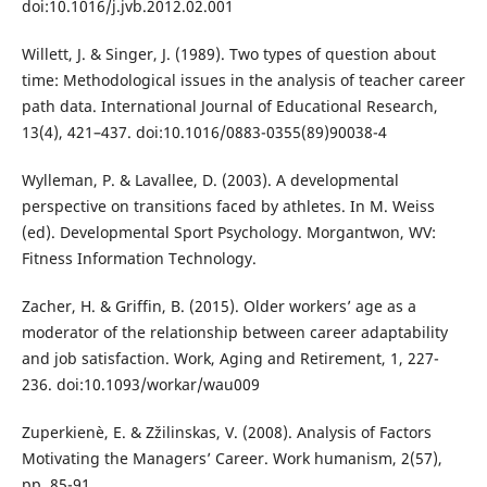
doi:10.1016/j.jvb.2012.02.001
Willett, J. & Singer, J. (1989). Two types of question about
time: Methodological issues in the analysis of teacher career
path data. International Journal of Educational Research,
13(4), 421–437. doi:10.1016/0883-0355(89)90038-4
Wylleman, P. & Lavallee, D. (2003). A developmental
perspective on transitions faced by athletes. In M. Weiss
(ed). Developmental Sport Psychology. Morgantwon, WV:
Fitness Information Technology.
Zacher, H. & Griffin, B. (2015). Older workers’ age as a
moderator of the relationship between career adaptability
and job satisfaction. Work, Aging and Retirement, 1, 227-
236. doi:10.1093/workar/wau009
Zuperkienè, E. & Zžilinskas, V. (2008). Analysis of Factors
Motivating the Managers’ Career. Work humanism, 2(57),
pp. 85-91.