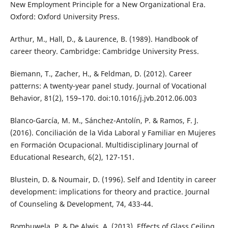
New Employment Principle for a New Organizational Era.
Oxford: Oxford University Press.
Arthur, M., Hall, D., & Laurence, B. (1989). Handbook of
career theory. Cambridge: Cambridge University Press.
Biemann, T., Zacher, H., & Feldman, D. (2012). Career
patterns: A twenty-year panel study. Journal of Vocational
Behavior, 81(2), 159–170. doi:10.1016/j.jvb.2012.06.003
Blanco-García, M. M., Sánchez-Antolín, P. & Ramos, F. J.
(2016). Conciliación de la Vida Laboral y Familiar en Mujeres
en Formación Ocupacional. Multidisciplinary Journal of
Educational Research, 6(2), 127-151.
Blustein, D. & Noumair, D. (1996). Self and Identity in career
development: implications for theory and practice. Journal
of Counseling & Development, 74, 433-44.
Bombuwela, P. & De Alwis, A. (2013). Effects of Glass Ceiling