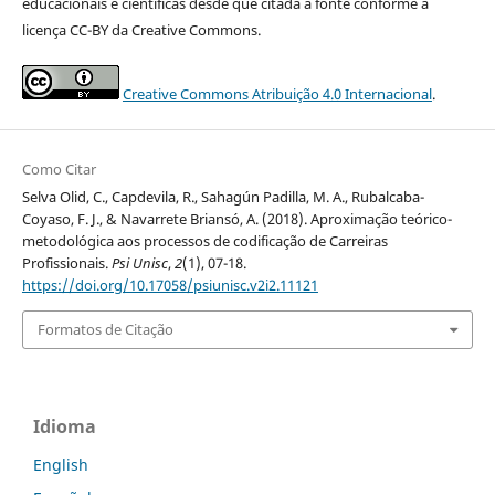
educacionais e científicas desde que citada a fonte conforme a
licença CC-BY da Creative Commons.
Creative Commons Atribuição 4.0 Internacional
.
Como Citar
Selva Olid, C., Capdevila, R., Sahagún Padilla, M. A., Rubalcaba-
Coyaso, F. J., & Navarrete Briansó, A. (2018). Aproximação teórico-
metodológica aos processos de codificação de Carreiras
Profissionais.
Psi Unisc
,
2
(1), 07-18.
https://doi.org/10.17058/psiunisc.v2i2.11121
Formatos de Citação
Idioma
English