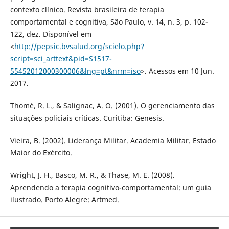
contexto clínico. Revista brasileira de terapia
comportamental e cognitiva, São Paulo, v. 14, n. 3, p. 102-
122, dez. Disponível em
<
http://pepsic.bvsalud.org/scielo.php?
script=sci_arttext&pid=S1517-
55452012000300006&lng=pt&nrm=iso
>. Acessos em 10 Jun.
2017.
Thomé, R. L., & Salignac, A. O. (2001). O gerenciamento das
situações policiais críticas. Curitiba: Genesis.
Vieira, B. (2002). Liderança Militar. Academia Militar. Estado
Maior do Exército.
Wright, J. H., Basco, M. R., & Thase, M. E. (2008).
Aprendendo a terapia cognitivo-comportamental: um guia
ilustrado. Porto Alegre: Artmed.