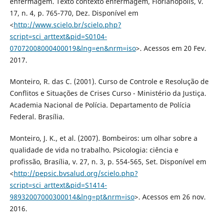
enfermagem. Texto contexto enfermagem, Florianópolis, v.
17, n. 4, p. 765-770, Dez. Disponível em
<
http://www.scielo.br/scielo.php?
script=sci_arttext&pid=S0104-
07072008000400019&lng=en&nrm=iso
>. Acessos em 20 Fev.
2017.
Monteiro, R. das C. (2001). Curso de Controle e Resolução de
Conflitos e Situações de Crises Curso - Ministério da Justiça.
Academia Nacional de Polícia. Departamento de Polícia
Federal. Brasília.
Monteiro, J. K., et al. (2007). Bombeiros: um olhar sobre a
qualidade de vida no trabalho. Psicologia: ciência e
profissão, Brasília, v. 27, n. 3, p. 554-565, Set. Disponível em
<
http://pepsic.bvsalud.org/scielo.php?
script=sci_arttext&pid=S1414-
98932007000300014&lng=pt&nrm=iso
>. Acessos em 26 nov.
2016.