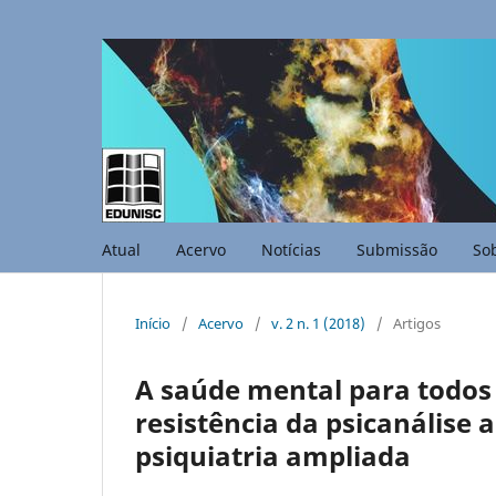
Atual
Acervo
Notícias
Submissão
So
Início
/
Acervo
/
v. 2 n. 1 (2018)
/
Artigos
A saúde mental para todos 
resistência da psicanálise 
psiquiatria ampliada