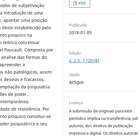
PDF
modos de subjetivação
 a introdução de uma
e, apontar uma posição
Publicado
 deste estabelecido pelo
2018-01-05
nto psíquico na
 teórico conceitual
el Foucault. Composta por
Edição
 análise das formas do
v. 2 n. 1 (2018)
 apreender a
s não patológicos, assim
Seção
 desvios e fracassos,
Artigos
ampliação da psiquiatria
ções de poder,
contemporânea.
Licença
dade de resistência. Por
A submissão de originais para este
nto psíquico constitui-se
periódico implica na transferência, pe
der psiquiátrico e seu
autores, dos direitos de publicação
impressa e digital. Os direitos autorai