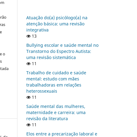
com
erão
Atuação do(a) psicólogo(a) na
atenção básica: uma revisão
ras
integrativa
e
13
Bullying escolar e saúde mental no
Transtorno do Espectro Autista:
e o
uma revisão sistemática
s
11
itada
Trabalho de cuidado e saúde
mental: estudo com mães
trabalhadoras em relações
heterossexuais
11
Saúde mental das mulheres,
maternidade e carreira: uma
revisão da literatura
11
Elos entre a precarização laboral e
V. de