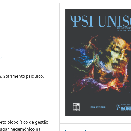
21
a. Sofrimento psíquico.
eto biopolítico de gestão
lugar hegemônico na