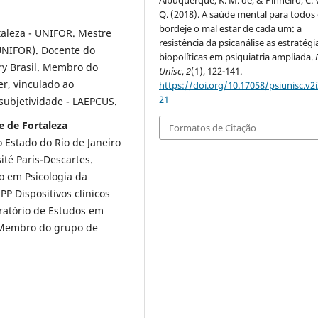
Q. (2018). A saúde mental para todos
bordeje o mal estar de cada um: a
taleza - UNIFOR. Mestre
resistência da psicanálise as estratégi
UNIFOR). Docente do
biopolíticas em psiquiatria ampliada.
ry Brasil. Membro do
Unisc
,
2
(1), 122-141.
r, vinculado ao
https://doi.org/10.17058/psiunisc.v2i
21
 subjetividade - LAEPCUS.
e de Fortaleza
Formatos de Citação
 Estado do Rio de Janeiro
té Paris-Descartes.
o em Psicologia da
 Dispositivos clínicos
atório de Estudos em
. Membro do grupo de