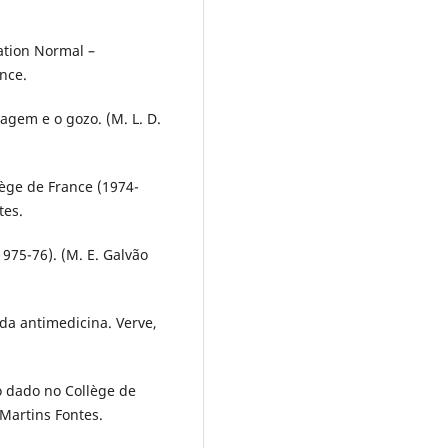
ation Normal –
ance.
uagem e o gozo. (M. L. D.
lège de France (1974-
tes.
975-76). (M. E. Galvão
 da antimedicina. Verve,
so dado no Collège de
 Martins Fontes.