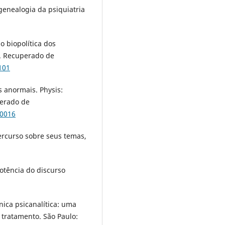
genealogia da psiquiatria
ão biopolítica dos
2. Recuperado de
101
s anormais. Physis:
perado de
00016
percurso sobre seus temas,
potência do discurso
ínica psicanalítica: uma
 tratamento. São Paulo: