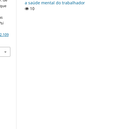
a saúde mental do trabalhador
 que
10
as
Psi
2.109