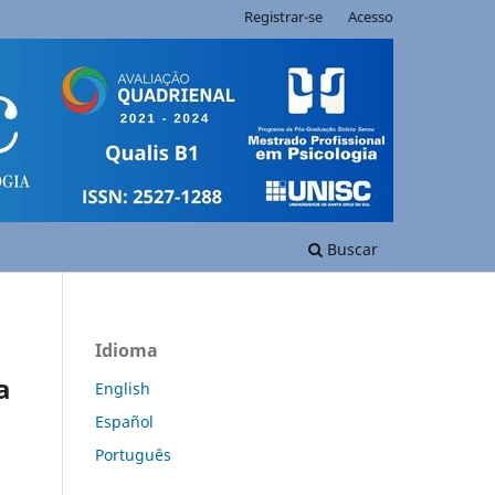
Registrar-se
Acesso
Buscar
Idioma
a
English
Español
Português