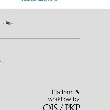
m artigo.
ão