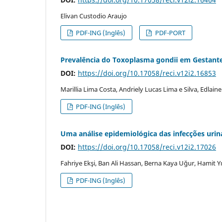
Elivan Custodio Araujo
PDF-ING (Inglês)
PDF-PORT
Prevalência do Toxoplasma gondii em Gestantes
DOI:
https://doi.org/10.17058/reci.v12i2.16853
Marillia Lima Costa, Andriely Lucas Lima e Silva, Edlain
PDF-ING (Inglês)
Uma análise epidemiológica das infecções urin
DOI:
https://doi.org/10.17058/reci.v12i2.17026
Fahriye Ekşi, Ban Ali Hassan, Berna Kaya Uğur, Hamit 
PDF-ING (Inglês)