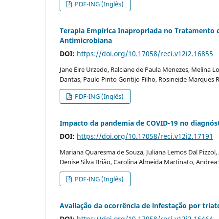
PDF-ING (Inglês)
Terapia Empírica Inapropriada no Tratamento d
Antimicrobiana
DOI:
https://doi.org/10.17058/reci.v12i2.16855
Jane Eire Urzedo, Ralciane de Paula Menezes, Melina Lorr
Dantas, Paulo Pinto Gontijo Filho, Rosineide Marques 
PDF-ING (Inglês)
Impacto da pandemia de COVID-19 no diagnóstic
DOI:
https://doi.org/10.17058/reci.v12i2.17191
Mariana Quaresma de Souza, Juliana Lemos Dal Pizzol, 
Denise Silva Brião, Carolina Almeida Martinato, Andrea
PDF-ING (Inglês)
Avaliação da ocorrência de infestação por tri
DOI:
https://doi.org/10.17058/reci.v12i2.16464