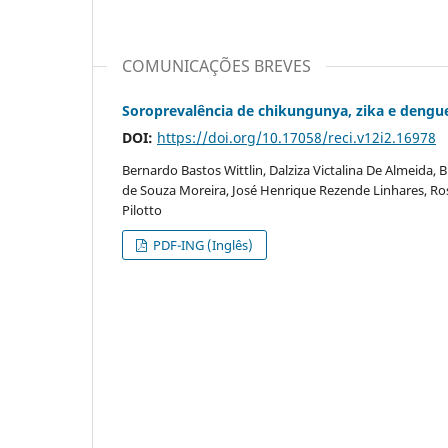
COMUNICAÇÕES BREVES
Soroprevalência de chikungunya, zika e dengue
DOI:
https://doi.org/10.17058/reci.v12i2.16978
Bernardo Bastos Wittlin, Dalziza Victalina De Almeida, B
de Souza Moreira, José Henrique Rezende Linhares, Ros
Pilotto
PDF-ING (Inglês)