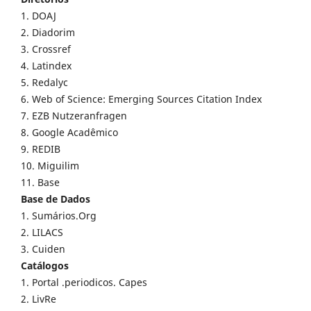
1. DOAJ
2. Diadorim
3. Crossref
4. Latindex
5. Redalyc
6. Web of Science: Emerging Sources Citation Index
7. EZB Nutzeranfragen
8. Google Acadêmico
9. REDIB
10. Miguilim
11. Base
Base de Dados
1. Sumários.Org
2. LILACS
3. Cuiden
Catálogos
1. Portal .periodicos. Capes
2. LivRe