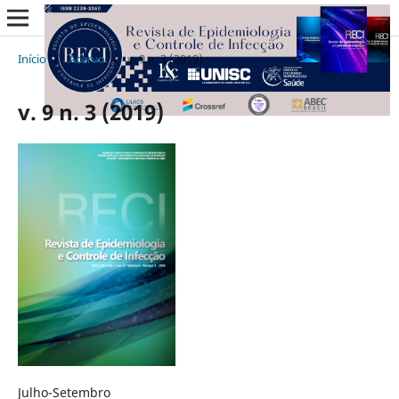
Início
/
Acervo
/
v. 9 n. 3 (2019)
v. 9 n. 3 (2019)
Julho-Setembro