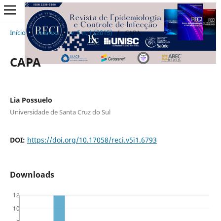
Início
/
Acervo
/
v. 5 n. 1 (2015)
/
CAPA
CAPA
Lia Possuelo
Universidade de Santa Cruz do Sul
DOI:
https://doi.org/10.17058/reci.v5i1.6793
Downloads