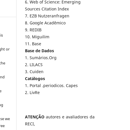
6. Web of Science: Emerging
Sources Citation Index
7. EZB Nutzeranfragen
8. Google Acadêmico
9. REDIB
is
10. Miguilim
11. Base
ght or
Base de Dados
1. Sumários.Org
 the
2. LILACS
3. Cuiden
and
Catálogos
1. Portal .periodicos. Capes
e
2. LivRe
ng
e
ATENÇÃO
autores e avaliadores da
use we
RECI,
ree