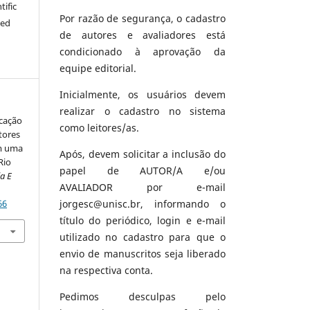
tific
Por razão de segurança, o cadastro
ted
de autores e avaliadores está
condicionado à aprovação da
equipe editorial.
Inicialmente, os usuários devem
realizar o cadastro no sistema
ficação
como leitores/as.
tores
em uma
Após, devem solicitar a inclusão do
Rio
papel de AUTOR/A e/ou
a E
AVALIADOR por e-mail
jorgesc@unisc.br, informando o
66
título do periódico, login e e-mail
utilizado no cadastro para que o
envio de manuscritos seja liberado
na respectiva conta.
Pedimos desculpas pelo