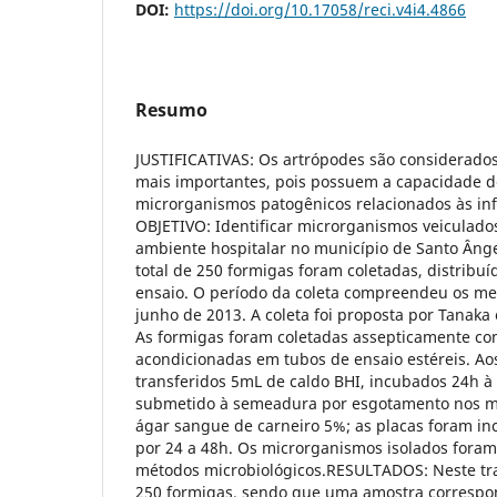
DOI:
https://doi.org/10.17058/reci.v4i4.4866
Resumo
JUSTIFICATIVAS: Os artrópodes são considerados
mais importantes, pois possuem a capacidade d
microrganismos patogênicos relacionados às inf
OBJETIVO: Identificar microrganismos veiculado
ambiente hospitalar no município de Santo Ân
total de 250 formigas foram coletadas, distribu
ensaio. O período da coleta compreendeu os mes
junho de 2013. A coleta foi proposta por Tanaka 
As formigas foram coletadas assepticamente com
acondicionadas em tubos de ensaio estéreis. Ao
transferidos 5mL de caldo BHI, incubados 24h à 
submetido à semeadura por esgotamento nos m
ágar sangue de carneiro 5%; as placas foram in
por 24 a 48h. Os microrganismos isolados foram
métodos microbiológicos.RESULTADOS: Neste tr
250 formigas, sendo que uma amostra correspo