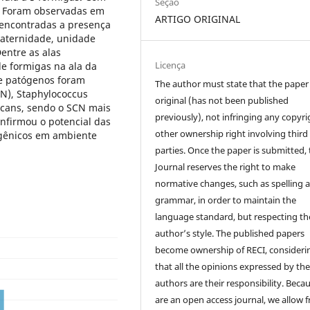
Seção
s. Foram observadas em
ARTIGO ORIGINAL
 encontradas a presença
maternidade, unidade
entre as alas
Licença
e formigas na ala da
de patógenos foram
The author must state that the paper 
CN), Staphylococcus
original (has not been published
icans, sendo o SCN mais
previously), not infringing any copyri
nfirmou o potencial das
other ownership right involving third
gênicos em ambiente
parties. Once the paper is submitted,
Journal reserves the right to make
normative changes, such as spelling 
grammar, in order to maintain the
language standard, but respecting th
author’s style. The published papers
become ownership of RECI, consideri
that all the opinions expressed by th
authors are their responsibility. Beca
are an open access journal, we allow f