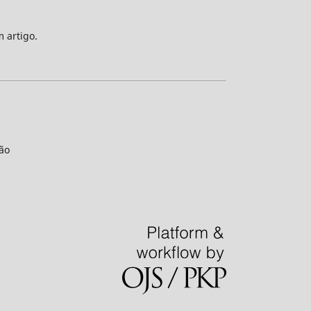
m artigo.
ão