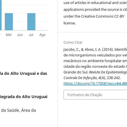
use of articles in educational and scien
applications provided the source is ci
under the Creative Commons CC-BY
license.
Como Citar
Jacobs, C., & Alves, I. A. (2014). Identi
de microrganismos veiculados por ve
mecânicos no ambiente hospitalar 
cidade da região noroeste do estado 
Grande do Sul.
Revista De Epidemiologi
da do Alto Uruguai e das
Controle De Infecção
,
4
(4), 238-242.
https://doi.org/10.17058/reci.v4i4.48
Formatos de Citação
ntegrada do Alto Uruguai
 da Saúde, Área da