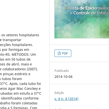
 os vetores hospitalares
e transportar
ecções hospitalares.
s por formigas em
PDF
gelo–RS. MÉTODOS: Um
ídas em 50 tubos de
es de abril, maio e
e colaboradores (2007).
Publicado
 pinças estéreis e
2014-10-04
s tubos foram
37°C. Após, cada tubo foi
eios ágar Mac Conckey e
Edição
cubadas em estufa a 37°C
 identificados conforme
v. 4 n. 4 (2014)
abalho foram coletadas
ndia a 5 formigas. Com