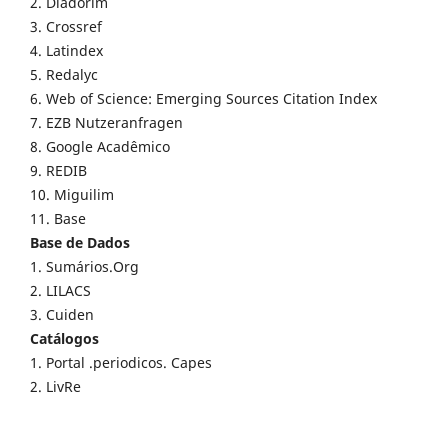
2. Diadorim
3. Crossref
4. Latindex
5. Redalyc
6. Web of Science: Emerging Sources Citation Index
7. EZB Nutzeranfragen
8. Google Acadêmico
9. REDIB
10. Miguilim
11. Base
Base de Dados
1. Sumários.Org
2. LILACS
3. Cuiden
Catálogos
1. Portal .periodicos. Capes
2. LivRe