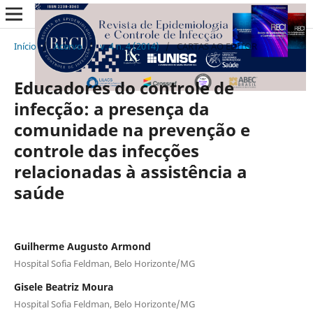
Início
/
Acervo
/
v. 4 n. 4 (2014)
/
CARTAS AO EDITOR
Educadores do controle de
infecção: a presença da
comunidade na prevenção e
controle das infecções
relacionadas à assistência a
saúde
Guilherme Augusto Armond
Hospital Sofia Feldman, Belo Horizonte/MG
Gisele Beatriz Moura
Hospital Sofia Feldman, Belo Horizonte/MG