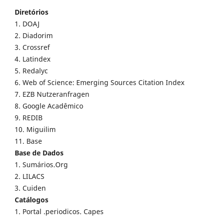
Diretórios
1. DOAJ
2. Diadorim
3. Crossref
4. Latindex
5. Redalyc
6. Web of Science: Emerging Sources Citation Index
7. EZB Nutzeranfragen
8. Google Acadêmico
9. REDIB
10. Miguilim
11. Base
Base de Dados
1. Sumários.Org
2. LILACS
3. Cuiden
Catálogos
1. Portal .periodicos. Capes