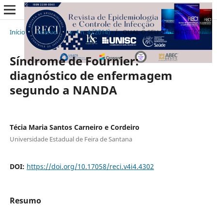
Início
/
Acervo
/
v. 4 n. 4 (2014)
/
QUAL O SEU DIAGNÓSTICO?
Síndrome de Fournier:
diagnóstico de enfermagem
segundo a NANDA
Técia Maria Santos Carneiro e Cordeiro
Universidade Estadual de Feira de Santana
DOI:
https://doi.org/10.17058/reci.v4i4.4302
Resumo