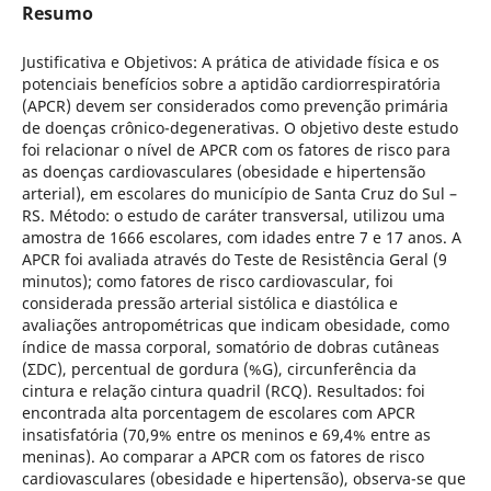
Resumo
Justificativa e Objetivos: A prática de atividade física e os
potenciais benefícios sobre a aptidão cardiorrespiratória
(APCR) devem ser considerados como prevenção primária
de doenças crônico-degenerativas. O objetivo deste estudo
foi relacionar o nível de APCR com os fatores de risco para
as doenças cardiovasculares (obesidade e hipertensão
arterial), em escolares do município de Santa Cruz do Sul –
RS. Método: o estudo de caráter transversal, utilizou uma
amostra de 1666 escolares, com idades entre 7 e 17 anos. A
APCR foi avaliada através do Teste de Resistência Geral (9
minutos); como fatores de risco cardiovascular, foi
considerada pressão arterial sistólica e diastólica e
avaliações antropométricas que indicam obesidade, como
índice de massa corporal, somatório de dobras cutâneas
(ΣDC), percentual de gordura (%G), circunferência da
cintura e relação cintura quadril (RCQ). Resultados: foi
encontrada alta porcentagem de escolares com APCR
insatisfatória (70,9% entre os meninos e 69,4% entre as
meninas). Ao comparar a APCR com os fatores de risco
cardiovasculares (obesidade e hipertensão), observa-se que