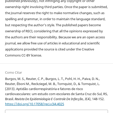
published previously), not infringing any copyright or other
ownership right involving third parties. Once the paper is submitted,
the Journal reserves the right to make normative changes, such as
spelling and grammar, in order to maintain the language standard,
but respecting the author’s style. The published papers become
ownership of RECI, considering that all the opinions expressed by
the authors are their responsibility. Because we are an open access
journal, we allow free use of articles in educational and scientific
applications provided the source is cited under the Creative
Commons CC-BY license.
Como Citar
Burgos, M. S., Reuter, C. P., Burgos, L. T., Pohl, H. H., Paiva, D. N.,
Reuter, Éboni M., Reckziegel, M. B., Tornquist, D., & Tornquist, L.
(2013). Aptidão cardiorrespiratória e fatores de risco
cardiovasculares: um estudo com escolares de Santa Cruz do Sul, RS,
Brasil.
Revista De Epidemiologia E Controle De Infecção
,
3
(4), 148-152.
https://doi.org/10.17058/reci.v3i4.4025