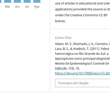
use of articles in educational and scien
applications provided the source is ci
under the Creative Commons CC-BY
license.
Como Citar
Adam, M. S., Machado, J. A., Carneiro, 
Lara, B. S., & Kreibich, T. (2011). Febre
hemorrágica no Rio Grande do Sul: a
leptospirose como principal diagnósti
Revista De Epidemiologia E Controle De
Infecção
,
1
(4), 16.
https://doi.org/10.17058/reci.v1i1.24
Formatos de Citação