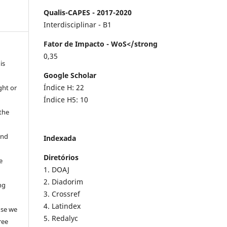
Qualis-CAPES - 2017-2020
Interdisciplinar - B1
Fator de Impacto - WoS</strong
0,35
is
Google Scholar
Índice H: 22
ght or
Índice H5: 10
 the
and
Indexada
Diretórios
e
1. DOAJ
2. Diadorim
ng
3. Crossref
e
4. Latindex
use we
5. Redalyc
ree