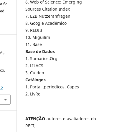
6. Web of Science: Emerging
tific
Sources Citation Index
ted
7. EZB Nutzeranfragen
8. Google Acadêmico
9. REDIB
10. Miguilim
11. Base
Base de Dados
M.,
1. Sumários.Org
2. LILACS
co.
3. Cuiden
Catálogos
1. Portal .periodicos. Capes
12
2. LivRe
ATENÇÃO
autores e avaliadores da
RECI,