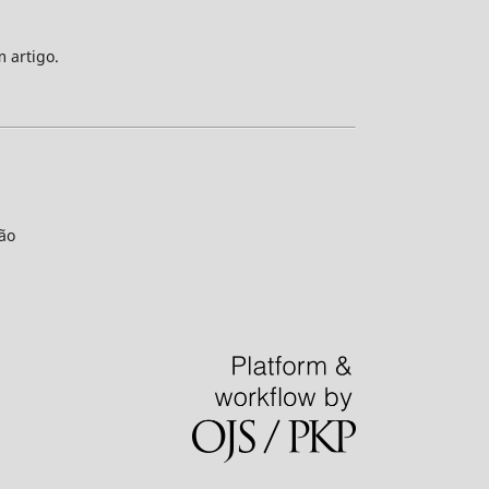
m artigo.
ão