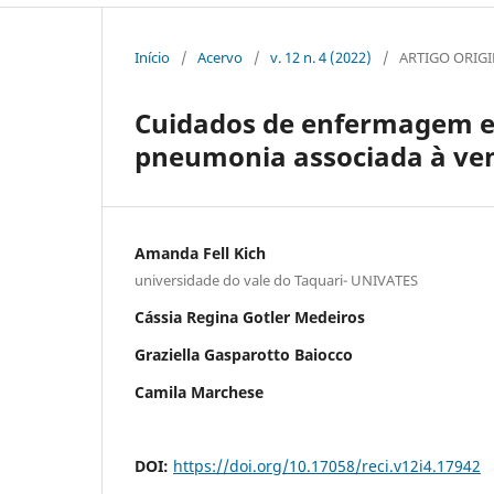
Início
/
Acervo
/
v. 12 n. 4 (2022)
/
ARTIGO ORIG
Cuidados de enfermagem e 
pneumonia associada à ve
Amanda Fell Kich
universidade do vale do Taquari- UNIVATES
Cássia Regina Gotler Medeiros
Graziella Gasparotto Baiocco
Camila Marchese
DOI:
https://doi.org/10.17058/reci.v12i4.17942