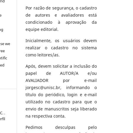
and
Por razão de segurança, o cadastro
de autores e avaliadores está
e
condicionado à aprovação da
equipe editorial.
ng
e
Inicialmente, os usuários devem
use we
realizar o cadastro no sistema
ree
como leitores/as.
tific
ted
Após, devem solicitar a inclusão do
papel de AUTOR/A e/ou
AVALIADOR por e-mail
jorgesc@unisc.br, informando o
título do periódico, login e e-mail
utilizado no cadastro para que o
envio de manuscritos seja liberado
. .
na respectiva conta.
fil
Pedimos desculpas pelo