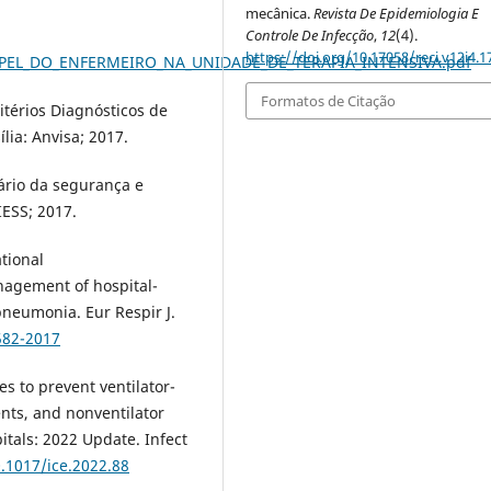
mecânica.
Revista De Epidemiologia E
Controle De Infecção
,
12
(4).
https://doi.org/10.17058/reci.v12i4.1
_PAPEL_DO_ENFERMEIRO_NA_UNIDADE_DE_TERAPIA_INTENSIVA.pdf
Formatos de Citação
itérios Diagnósticos de
lia: Anvisa; 2017.
ário da segurança e
IESS; 2017.
ational
agement of hospital-
neumonia. Eur Respir J.
582-2017
es to prevent ventilator-
nts, and nonventilator
tals: 2022 Update. Infect
0.1017/ice.2022.88