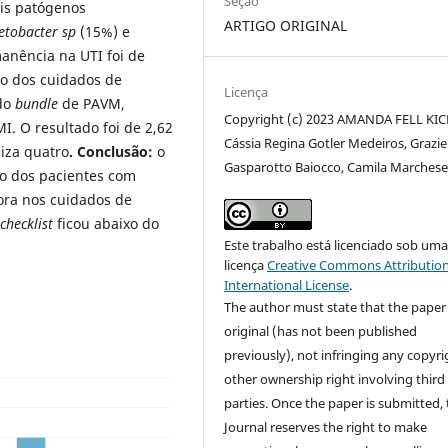
Seção
ais patógenos
ARTIGO ORIGINAL
etobacter sp
(15%) e
anência na UTI foi de
ão dos cuidados de
Licença
do
bundle
de PAVM,
Copyright (c) 2023 AMANDA FELL KIC
. O resultado foi de 2,62
Cássia Regina Gotler Medeiros, Grazie
niza quatro
. Conclusão:
o
Gasparotto Baiocco, Camila Marches
co dos pacientes com
ora nos cuidados de
checklist
ficou abaixo do
Este trabalho está licenciado sob um
licença
Creative Commons Attribution
International License
.
The author must state that the paper 
original (has not been published
previously), not infringing any copyri
other ownership right involving third
parties. Once the paper is submitted,
Journal reserves the right to make