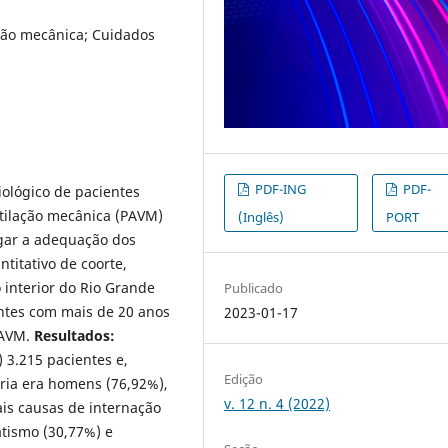
ção mecânica; Cuidados
PDF-ING
PDF-
iológico de pacientes
tilação mecânica (PAVM)
(Inglês)
PORT
igar a adequação dos
titativo de coorte,
 interior do Rio Grande
Publicado
ntes com mais de 20 anos
2023-01-17
PAVM.
Resultados:
 3.215 pacientes e,
Edição
ria era homens (76,92%),
v. 12 n. 4 (2022)
ais causas de internação
tismo (30,77%) e