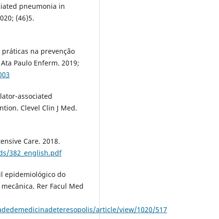
ociated pneumonia in
020; (46)5.
s práticas na prevenção
Ata Paulo Enferm. 2019;
003
lator-associated
ion. Clevel Clin J Med.
tensive Care. 2018.
ds/382_english.pdf
il epidemiológico do
 mecânica. Rer Facul Med
dadedemedicinadeteresopolis/article/view/1020/517