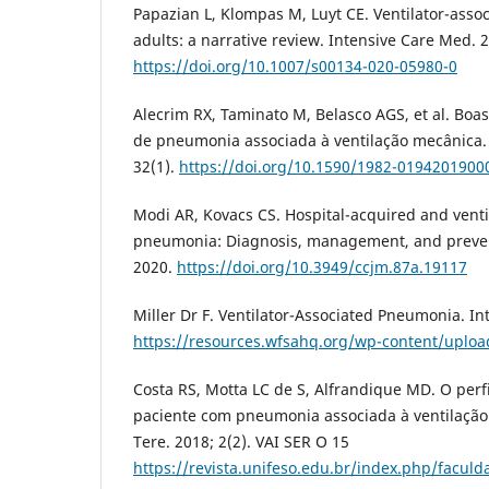
Papazian L, Klompas M, Luyt CE. Ventilator-ass
adults: a narrative review. Intensive Care Med. 2
https://doi.org/10.1007/s00134-020-05980-0
Alecrim RX, Taminato M, Belasco AGS, et al. Boa
de pneumonia associada à ventilação mecânica. 
32(1).
https://doi.org/10.1590/1982-0194201900
Modi AR, Kovacs CS. Hospital-acquired and venti
pneumonia: Diagnosis, management, and prevent
2020.
https://doi.org/10.3949/ccjm.87a.19117
Miller Dr F. Ventilator-Associated Pneumonia. In
https://resources.wfsahq.org/wp-content/uploa
Costa RS, Motta LC de S, Alfrandique MD. O perf
paciente com pneumonia associada à ventilação
Tere. 2018; 2(2). VAI SER O 15
https://revista.unifeso.edu.br/index.php/facul