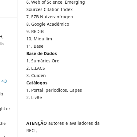
6. Web of Science: Emerging
Sources Citation Index
7. EZB Nutzeranfragen
8. Google Acadêmico
9. REDIB
H,
10. Miguilim
lla
11. Base
e
Base de Dados
1. Sumários.Org
2. LILACS
a
3. Cuiden
 4.0
Catálogos
1. Portal .periodicos. Capes
is
2. LivRe
ght or
ATENÇÃO
autores e avaliadores da
 the
RECI,