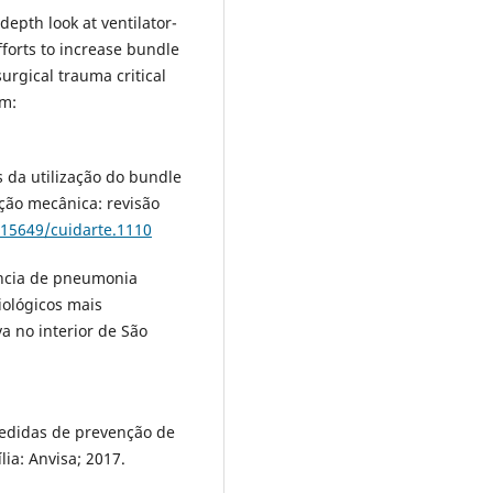
-depth look at ventilator-
forts to increase bundle
rgical trauma critical
em:
s da utilização do bundle
ção mecânica: revisão
.15649/cuidarte.1110
dência de pneumonia
iológicos mais
a no interior de São
Medidas de prevenção de
lia: Anvisa; 2017.