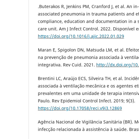
.Buterakos R, Jenkins PM, Cranford J, et al. An in
associated pneumonia in trauma patients and ef
compliance, education and documentation in a su
care unit. Am J Infect Control. 2022. Disponível 
https://doi.org/10.1016/j.ajic.2022.01.029
Maran E, Spigolon DN, Matsuda LM, et al. Efeito
na prevenção de pneumonia associada à ventila
integrativa. Rev Cuid. 2021.
http://dx.doi.org/10
Brentini LC, Araújo ECS, Silveira TH, et al. Inci
associada à ventilação mecânica e os agentes et
prevalentes em uma unidade de terapia intensiv
Paulo. Rev Epidemiol Control Infect. 2019; 9(3).
https://doi.org/10.17058/reci.v9i3.12869
Agência Nacional de Vigilância Sanitária (BR). 
infecção relacionada à assistência à saúde. Brasí