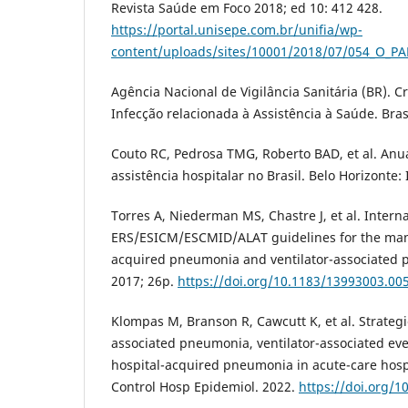
Revista Saúde em Foco 2018; ed 10: 412 428.
https://portal.unisepe.com.br/unifia/wp-
content/uploads/sites/10001/2018/07/054_O
Agência Nacional de Vigilância Sanitária (BR). Cr
Infecção relacionada à Assistência à Saúde. Brasí
Couto RC, Pedrosa TMG, Roberto BAD, et al. Anu
assistência hospitalar no Brasil. Belo Horizonte: 
Torres A, Niederman MS, Chastre J, et al. Intern
ERS/ESICM/ESCMID/ALAT guidelines for the man
acquired pneumonia and ventilator-associated p
2017; 26p.
https://doi.org/10.1183/13993003.00
Klompas M, Branson R, Cawcutt K, et al. Strategi
associated pneumonia, ventilator-associated eve
hospital-acquired pneumonia in acute-care hospi
Control Hosp Epidemiol. 2022.
https://doi.org/1