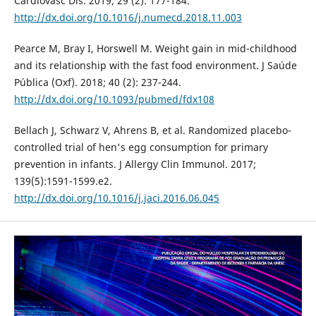
Cardiovasc Dis. 2019; 29 (2): 177-184.
http://dx.doi.org/10.1016/j.numecd.2018.11.003
Pearce M, Bray I, Horswell M. Weight gain in mid-childhood
and its relationship with the fast food environment. J Saúde
Pública (Oxf). 2018; 40 (2): 237-244.
http://dx.doi.org/10.1093/pubmed/fdx108
Bellach J, Schwarz V, Ahrens B, et al. Randomized placebo-
controlled trial of hen's egg consumption for primary
prevention in infants. J Allergy Clin Immunol. 2017;
139(5):1591-1599.e2.
http://dx.doi.org/10.1016/j.jaci.2016.06.045