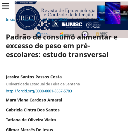
Início
/
Acervo
/
v. 12 n. 4 (2022)
/
ARTIGO ORIGINAL
Padrão de consumo alimentar e
excesso de peso em pré-
escolares: estudo transversal
Jessica Santos Passos Costa
Universidade Estadual de Feira de Santana
http://orcid.org/0000-0001-8557-5783
Mara Viana Cardoso Amaral
Gabriela Cintra Dos Santos
Tatiana de Oliveira Vieira
Gilmar Mercês De Jesus