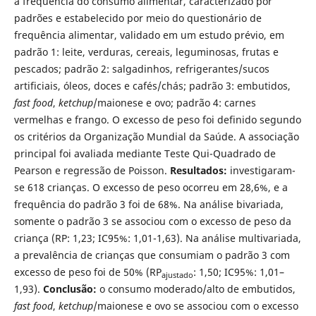
a frequência do consumo alimentar, caracterizado por
padrões e estabelecido por meio do questionário de
frequência alimentar, validado em um estudo prévio, em
padrão 1: leite, verduras, cereais, leguminosas, frutas e
pescados; padrão 2: salgadinhos, refrigerantes/sucos
artificiais, óleos, doces e cafés/chás; padrão 3: embutidos,
fast food
,
ketchup
/maionese e ovo; padrão 4: carnes
vermelhas e frango. O excesso de peso foi definido segundo
os critérios da Organização Mundial da Saúde. A associação
principal foi avaliada mediante Teste Qui-Quadrado de
Pearson e regressão de Poisson.
Resultados:
investigaram-
se 618 crianças. O excesso de peso ocorreu em 28,6%, e a
frequência do padrão 3 foi de 68%. Na análise bivariada,
somente o padrão 3 se associou com o excesso de peso da
criança (RP: 1,23; IC95%: 1,01-1,63). Na análise multivariada,
a prevalência de crianças que consumiam o padrão 3 com
excesso de peso foi de 50% (RP
: 1,50; IC95%: 1,01–
ajustado
1,93).
Conclusão:
o consumo moderado/alto de embutidos,
fast food
,
ketchup
/maionese e ovo se associou com o excesso