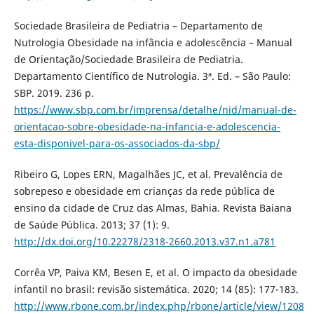
Sociedade Brasileira de Pediatria – Departamento de
Nutrologia Obesidade na infância e adolescência – Manual
de Orientação/Sociedade Brasileira de Pediatria.
Departamento Científico de Nutrologia. 3ª. Ed. – São Paulo:
SBP. 2019. 236 p.
https://www.sbp.com.br/imprensa/detalhe/nid/manual-de-
orientacao-sobre-obesidade-na-infancia-e-adolescencia-
esta-disponivel-para-os-associados-da-sbp/
Ribeiro G, Lopes ERN, Magalhães JC, et al. Prevalência de
sobrepeso e obesidade em crianças da rede pública de
ensino da cidade de Cruz das Almas, Bahia. Revista Baiana
de Saúde Pública. 2013; 37 (1): 9.
http://dx.doi.org/10.22278/2318-2660.2013.v37.n1.a781
Corrêa VP, Paiva KM, Besen E, et al. O impacto da obesidade
infantil no brasil: revisão sistemática. 2020; 14 (85): 177-183.
http://www.rbone.com.br/index.php/rbone/article/view/1208