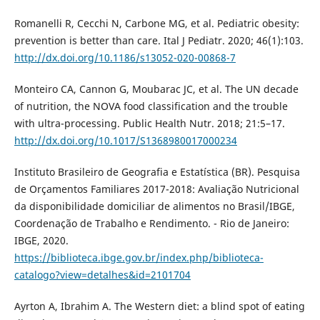
Romanelli R, Cecchi N, Carbone MG, et al. Pediatric obesity:
prevention is better than care. Ital J Pediatr. 2020; 46(1):103.
http://dx.doi.org/10.1186/s13052-020-00868-7
Monteiro CA, Cannon G, Moubarac JC, et al. The UN decade
of nutrition, the NOVA food classification and the trouble
with ultra-processing. Public Health Nutr. 2018; 21:5–17.
http://dx.doi.org/10.1017/S1368980017000234
Instituto Brasileiro de Geografia e Estatística (BR). Pesquisa
de Orçamentos Familiares 2017-2018: Avaliação Nutricional
da disponibilidade domiciliar de alimentos no Brasil/IBGE,
Coordenação de Trabalho e Rendimento. - Rio de Janeiro:
IBGE, 2020.
https://biblioteca.ibge.gov.br/index.php/biblioteca-
catalogo?view=detalhes&id=2101704
Ayrton A, Ibrahim A. The Western diet: a blind spot of eating