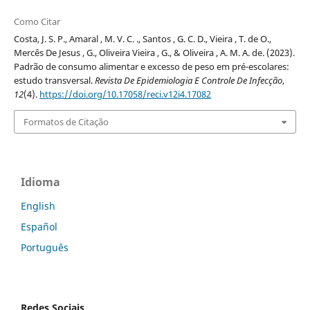
Como Citar
Costa, J. S. P., Amaral , M. V. C. ., Santos , G. C. D., Vieira , T. de O.,
Mercês De Jesus , G., Oliveira Vieira , G., & Oliveira , A. M. A. de. (2023).
Padrão de consumo alimentar e excesso de peso em pré-escolares:
estudo transversal.
Revista De Epidemiologia E Controle De Infecção
,
12
(4).
https://doi.org/10.17058/reci.v12i4.17082
Formatos de Citação
Idioma
English
Español
Português
Redes Sociais