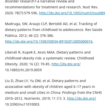
disorder research?-a narrative review and
recommendations for treatment and research. Nutr Rev.
2020; 78(7):579-596.
http://dx.doi.org/10.1093/nutrit/nuz089
Madruga, SW, Araujo CLP, Bertoldi AD, et al. Tracking of
dietary patterns from childhood to adolescence. Rev Saúde
Pública. 2012; 46 (2): 376-386.
http://dx.doi.org/10.1590/S0034-89102012005000016
.
Liberali R, Kupek E, Assis MAA. Dietary patterns and
childhood obesity risk: a systematic review. Childhood
Obesity. 2020; 16 (2): 70-85.
http://dx.doi.org/
10.1089/chi.2019.0059
Liu D, Zhao LY, Yu DM, et al. Dietary patterns and
association with obesity of children aged 6–17 years in
medium and small cities in China: Findings from the CNHS
2010–2012. Nutrients. 2019; 11 (1): 3.
http://dx.doi.org/
10.3390/nu11010003.