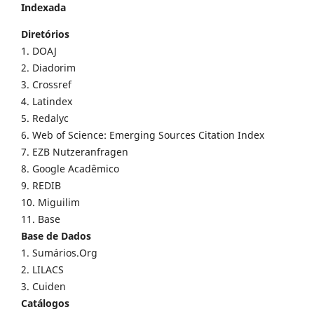
Indexada
Diretórios
1. DOAJ
2. Diadorim
3. Crossref
4. Latindex
5. Redalyc
6. Web of Science: Emerging Sources Citation Index
7. EZB Nutzeranfragen
8. Google Acadêmico
9. REDIB
10. Miguilim
11. Base
Base de Dados
1. Sumários.Org
2. LILACS
3. Cuiden
Catálogos