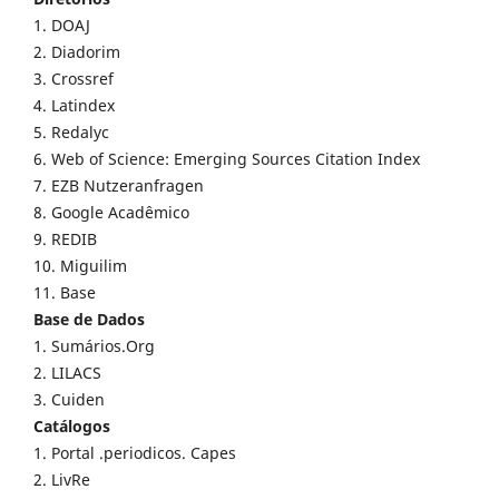
1. DOAJ
2. Diadorim
3. Crossref
4. Latindex
5. Redalyc
6. Web of Science: Emerging Sources Citation Index
7. EZB Nutzeranfragen
8. Google Acadêmico
9. REDIB
10. Miguilim
11. Base
Base de Dados
1. Sumários.Org
2. LILACS
3. Cuiden
Catálogos
1. Portal .periodicos. Capes
2. LivRe