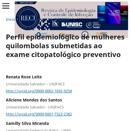
Início
/
Acervo
/
v. 11 n. 3 (2021)
/
ARTIGO ORIGINAL
Perfil epidemiológico de mulheres
quilombolas submetidas ao
exame citopatológico preventivo
Renata Rose Leite
Universidade Salvador – UNIFACS
http://orcid.org/0000-0002-1692-9258
Aliciene Mendes dos Santos
Universidade Salvador - UNIFACS
http://orcid.org/0000-0001-7322-2382
Samilly Silva Miranda
Universidade Federal da Bahia - UFBA