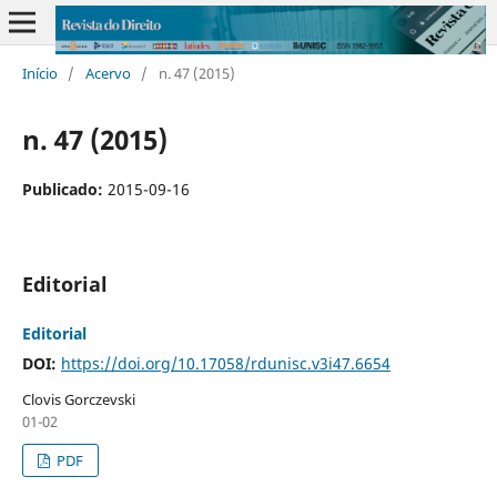
Início
/
Acervo
/
n. 47 (2015)
n. 47 (2015)
Publicado:
2015-09-16
Editorial
Editorial
DOI:
https://doi.org/10.17058/rdunisc.v3i47.6654
Clovis Gorczevski
01-02
PDF