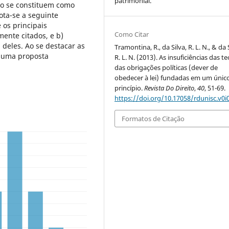
patrimonial.
ão se constituem como
dota-se a seguinte
 os principais
Como Citar
ente citados, e b)
 deles. Ao se destacar as
Tramontina, R., da Silva, R. L. N., & da 
e uma proposta
R. L. N. (2013). As insuficiências das te
das obrigações políticas (dever de
obedecer à lei) fundadas em um únic
princípio.
Revista Do Direito
,
40
, 51-69.
https://doi.org/10.17058/rdunisc.v0i
Formatos de Citação