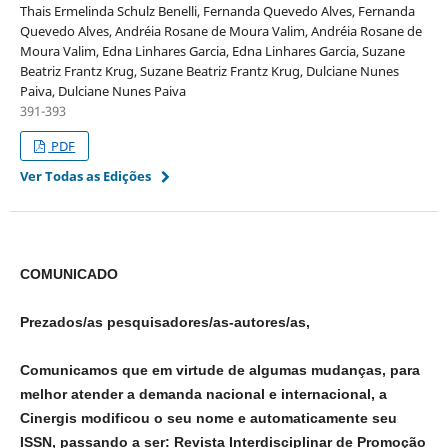
Thais Ermelinda Schulz Benelli, Fernanda Quevedo Alves, Fernanda
Quevedo Alves, Andréia Rosane de Moura Valim, Andréia Rosane de
Moura Valim, Edna Linhares Garcia, Edna Linhares Garcia, Suzane
Beatriz Frantz Krug, Suzane Beatriz Frantz Krug, Dulciane Nunes
Paiva, Dulciane Nunes Paiva
391-393
PDF
Ver Todas as Edições
COMUNICADO
Prezados/as pesquisadores/as-autores/as,
Comunicamos que em virtude de algumas mudanças, para
melhor atender a demanda nacional e internacional, a
Cinergis modificou o seu nome e automaticamente seu
ISSN, passando a ser: Revista Interdisciplinar de Promoção