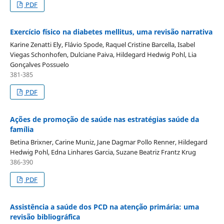
PDF
Exercício físico na diabetes mellitus, uma revisão narrativa
Karine Zenatti Ely, Flávio Spode, Raquel Cristine Barcella, Isabel
Viegas Schonhofen, Dulciane Paiva, Hildegard Hedwig Pohl, Lia
Gonçalves Possuelo
381-385
PDF
Ações de promoção de saúde nas estratégias saúde da
família
Betina Brixner, Carine Muniz, Jane Dagmar Pollo Renner, Hildegard
Hedwig Pohl, Edna Linhares Garcia, Suzane Beatriz Frantz Krug
386-390
PDF
Assistência a saúde dos PCD na atenção primária: uma
revisão bibliográfica