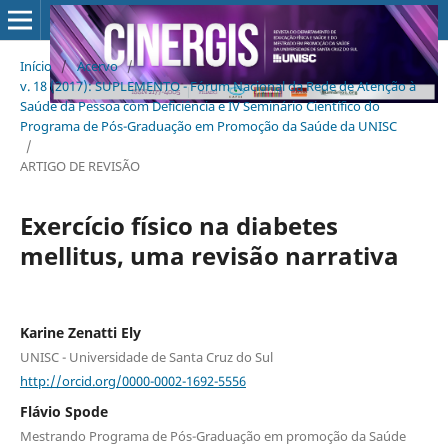
Início
/
Acervo
/
v. 18 (2017): SUPLEMENTO - Fórum Nacional da Rede de Atenção à
Saúde da Pessoa com Deficiência e IV Seminário Científico do
Programa de Pós-Graduação em Promoção da Saúde da UNISC
/
ARTIGO DE REVISÃO
Exercício físico na diabetes
mellitus, uma revisão narrativa
Karine Zenatti Ely
UNISC - Universidade de Santa Cruz do Sul
http://orcid.org/0000-0002-1692-5556
Flávio Spode
Mestrando Programa de Pós-Graduação em promoção da Saúde