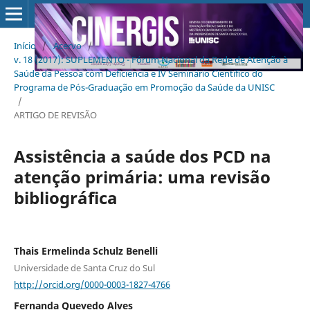
Início
/
Acervo
/
v. 18 (2017): SUPLEMENTO - Fórum Nacional da Rede de Atenção à
Saúde da Pessoa com Deficiência e IV Seminário Científico do
Programa de Pós-Graduação em Promoção da Saúde da UNISC
/
ARTIGO DE REVISÃO
Assistência a saúde dos PCD na
atenção primária: uma revisão
bibliográfica
Thais Ermelinda Schulz Benelli
Universidade de Santa Cruz do Sul
http://orcid.org/0000-0003-1827-4766
Fernanda Quevedo Alves