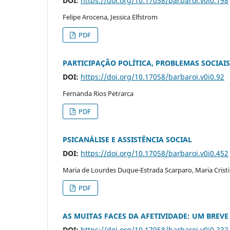
DOI:
https://doi.org/10.17058/barbaroi.v0i0.198
Felipe Arocena, Jessica Elfstrom
PDF
PARTICIPAÇÃO POLÍTICA, PROBLEMAS SOCIAI
DOI:
https://doi.org/10.17058/barbaroi.v0i0.92
Fernanda Rios Petrarca
PDF
PSICANÁLISE E ASSISTÊNCIA SOCIAL
DOI:
https://doi.org/10.17058/barbaroi.v0i0.452
Maria de Lourdes Duque-Estrada Scarparo, Maria Cristi
PDF
AS MUITAS FACES DA AFETIVIDADE: UM BRE
DOI:
https://doi.org/10.17058/barbaroi.v0i0.232