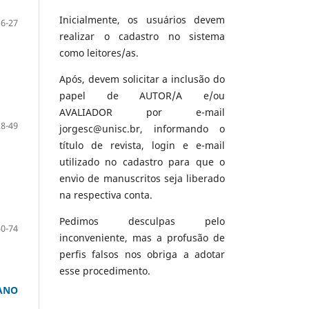
Inicialmente, os usuários devem
6-27
realizar o cadastro no sistema
como leitores/as.
Após, devem solicitar a inclusão do
papel de AUTOR/A e/ou
AVALIADOR por e-mail
28-49
jorgesc@unisc.br, informando o
título de revista, login e e-mail
utilizado no cadastro para que o
envio de manuscritos seja liberado
na respectiva conta.
Pedimos desculpas pelo
50-74
inconveniente, mas a profusão de
perfis falsos nos obriga a adotar
esse procedimento.
MANO