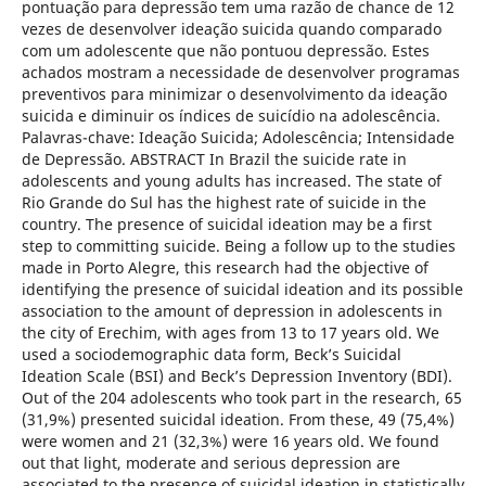
pontuação para depressão tem uma razão de chance de 12
vezes de desenvolver ideação suicida quando comparado
com um adolescente que não pontuou depressão. Estes
achados mostram a necessidade de desenvolver programas
preventivos para minimizar o desenvolvimento da ideação
suicida e diminuir os índices de suicídio na adolescência.
Palavras-chave: Ideação Suicida; Adolescência; Intensidade
de Depressão. ABSTRACT In Brazil the suicide rate in
adolescents and young adults has increased. The state of
Rio Grande do Sul has the highest rate of suicide in the
country. The presence of suicidal ideation may be a first
step to committing suicide. Being a follow up to the studies
made in Porto Alegre, this research had the objective of
identifying the presence of suicidal ideation and its possible
association to the amount of depression in adolescents in
the city of Erechim, with ages from 13 to 17 years old. We
used a sociodemographic data form, Beck’s Suicidal
Ideation Scale (BSI) and Beck’s Depression Inventory (BDI).
Out of the 204 adolescents who took part in the research, 65
(31,9%) presented suicidal ideation. From these, 49 (75,4%)
were women and 21 (32,3%) were 16 years old. We found
out that light, moderate and serious depression are
associated to the presence of suicidal ideation in statistically