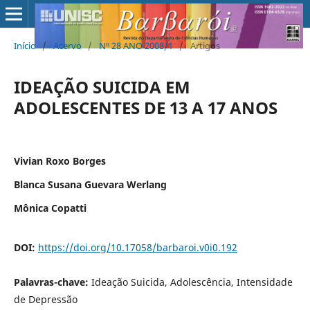
Início
/
Acervo
/
Nº 28 ANO 2008/1
/
Artigos
IDEAÇÃO SUICIDA EM
ADOLESCENTES DE 13 A 17 ANOS
Vivian Roxo Borges
Blanca Susana Guevara Werlang
Mônica Copatti
DOI:
https://doi.org/10.17058/barbaroi.v0i0.192
Palavras-chave:
Ideação Suicida, Adolescência, Intensidade
de Depressão