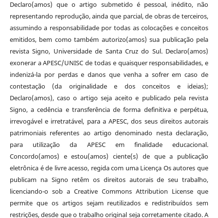
Declaro(amos) que o artigo submetido é pessoal, inédito, não
representando reprodução, ainda que parcial, de obras de terceiros,
assumindo a responsabilidade por todas as colocações e conceitos
emitidos, bem como também autorizo(amos) sua publicação pela
revista Signo, Universidade de Santa Cruz do Sul. Declaro(amos)
exonerar a APESC/UNISC de todas e quaisquer responsabilidades, e
indenizá-la por perdas e danos que venha a sofrer em caso de
contestação (da originalidade e dos conceitos e ideias);
Declaro(amos), caso o artigo seja aceito e publicado pela revista
Signo, a cedência e transferência de forma definitiva e perpétua,
irrevogável e irretratável, para a APESC, dos seus direitos autorais
patrimoniais referentes ao artigo denominado nesta declaração,
para utilização da APESC em finalidade educacional.
Concordo(amos) e estou(amos) ciente(s) de que a publicação
eletrônica é de livre acesso, regida com uma Licença Os autores que
publicam na Signo retêm os direitos autorais de seu trabalho,
licenciando-o sob a Creative Commons Attribution License que
permite que os artigos sejam reutilizados e redistribuídos sem
restrições, desde que o trabalho original seja corretamente citado. A