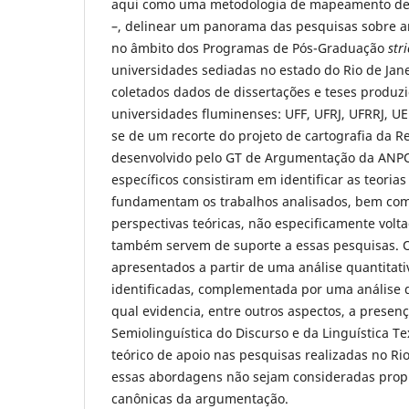
aqui como uma metodologia de mapeamento de
–, delinear um panorama das pesquisas sobre 
no âmbito dos Programas de Pós-Graduação
str
universidades sediadas no estado do Rio de Jane
coletados dados de dissertações e teses produz
universidades fluminenses: UFF, UFRJ, UFRRJ, UE
se de um recorte do projeto de cartografia da R
desenvolvido pelo GT de Argumentação da ANPO
específicos consistiram em identificar as teori
fundamentam os trabalhos analisados, bem co
perspectivas teóricas, não especificamente vol
também servem de suporte a essas pesquisas. O
apresentados a partir de uma análise quantitat
identificadas, complementada por uma análise q
qual evidencia, entre outros aspectos, a presen
Semiolinguística do Discurso e da Linguística T
teórico de apoio nas pesquisas realizadas no Rio
essas abordagens não sejam consideradas prop
canônicas da argumentação.