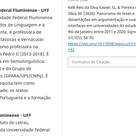
Kelli Reis da Silva Xavier, G., & Pereira 
Federal Fluminense - UFF
Silva, W. (2026). Panorama de teses e
idade Federal Fluminense
dissertações em argumentação e sua
dos de Linguagem e a
interfaces em universidades do estad
Rio de Janeiro entre 2011 e 2020.
Sign
nte, é professora de
51
(101), 56-70.
lássicas e Vernáculas
https://doi.org/10.17058/signo.v51i1
 como professora na
192
 Pedro II (2013-2018). É
a em Semiolinguística:
Formatos de Citação
) e do Grupo de
as (GPARA/UFS/CNPq). É
squisa tem como
ade, os textos
 Portuguesa e a formação
luminense - UFF
tuto de Letras,
 da Universidade Federal