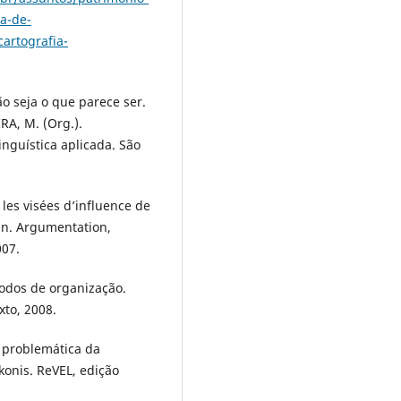
a-de-
artografia-
 seja o que parece ser.
IRA, M. (Org.).
nguística aplicada. São
les visées d’influence de
ian. Argumentation,
007.
odos de organização.
xto, 2008.
problemática da
konis. ReVEL, edição