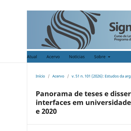
Atual
Acervo
Notícias
Sobre
Início
/
Acervo
/
v. 51 n. 101 (2026): Estudos da a
Panorama de teses e disse
interfaces em universidade
e 2020