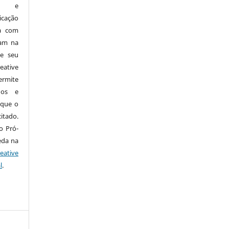
os) e
icação
da com
cam na
de seu
eative
ermite
dos e
 que o
itado.
o Pró-
eda na
eative
l
.