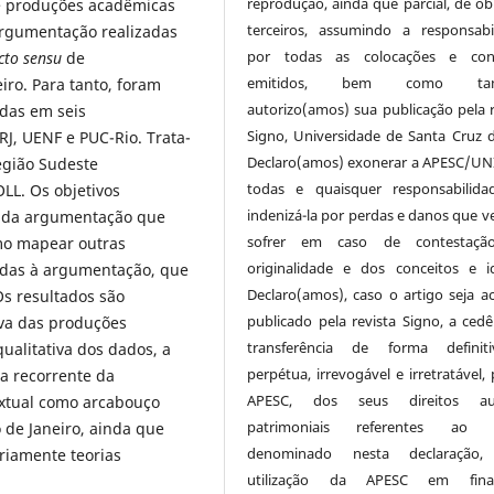
reprodução, ainda que parcial, de ob
 produções acadêmicas
terceiros, assumindo a responsabi
argumentação realizadas
por todas as colocações e conc
icto sensu
de
emitidos, bem como ta
iro. Para tanto, foram
autorizo(amos) sua publicação pela r
idas em seis
Signo, Universidade de Santa Cruz d
RJ, UENF e PUC-Rio. Trata-
Declaro(amos) exonerar a APESC/UN
egião Sudeste
todas e quaisquer responsabilida
LL. Os objetivos
indenizá-la por perdas e danos que v
as da argumentação que
sofrer em caso de contestaçã
mo mapear outras
originalidade e dos conceitos e id
tadas à argumentação, que
Declaro(amos), caso o artigo seja ac
s resultados são
publicado pela revista Signo, a cedê
iva das produções
transferência de forma definit
ualitativa dos dados, a
perpétua, irrevogável e irretratável,
ça recorrente da
APESC, dos seus direitos aut
extual como arcabouço
patrimoniais referentes ao a
 de Janeiro, ainda que
denominado nesta declaração,
riamente teorias
utilização da APESC em final