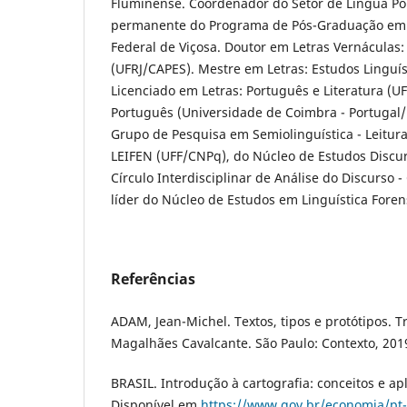
Fluminense. Coordenador do Setor de Língua Po
permanente do Programa de Pós-Graduação em 
Federal de Viçosa. Doutor em Letras Vernáculas
(UFRJ/CAPES). Mestre em Letras: Estudos Linguís
Licenciado em Letras: Português e Literatura (U
Português (Universidade de Coimbra - Portugal
Grupo de Pesquisa em Semiolinguística - Leitura,
LEIFEN (UFF/CNPq), do Núcleo de Estudos Discur
Círculo Interdisciplinar de Análise do Discurso 
líder do Núcleo de Estudos em Linguística Fore
Referências
ADAM, Jean-Michel. Textos, tipos e protótipos. 
Magalhães Cavalcante. São Paulo: Contexto, 201
BRASIL. Introdução à cartografia: conceitos e ap
Disponível em
https://www.gov.br/economia/pt-