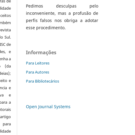
ras de
Pedimos desculpas pelo
lidade
inconveniente, mas a profusão de
eitos
perfis falsos nos obriga a adotar
mbém
esse procedimento.
evista
o Sul.
ISC de
des, e
Informações
enha a
Para Leitores
o (da
Para Autores
eias);
eito e
Para Bibliotecários
ncia e
iva e
 para a
Open Journal Systems
orais
rtigo
 para
idade