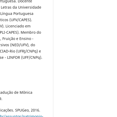
rtuguesa. Docente
Letras da Universidade
: Língua Portuguesa
ticos (UFV/CAPES).
FV). Licenciado em
/PLI-CAPES). Membro do
 Fruição e Ensino -
sivos (NED/UFV), do
- CIAD-Rio (UFRJ/CNPq) e
nse - LINFOR (UFF/CNPq).
Tradução de Mônica
9.
licações. SPUGeo, 2016.
br/assuntos/patrimonio-