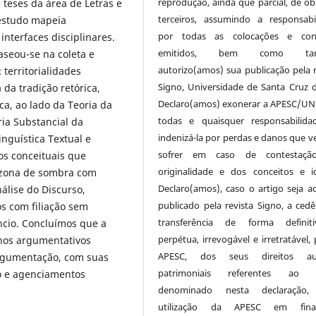
reprodução, ainda que parcial, de ob
e teses da área de Letras e
terceiros, assumindo a responsabi
 estudo mapeia
por todas as colocações e conc
 interfaces disciplinares.
emitidos, bem como ta
aseou-se na coleta e
autorizo(amos) sua publicação pela r
 territorialidades
Signo, Universidade de Santa Cruz d
da tradição retórica,
Declaro(amos) exonerar a APESC/UN
ca, ao lado da Teoria da
todas e quaisquer responsabilida
ria Substancial da
indenizá-la por perdas e danos que v
nguística Textual e
sofrer em caso de contestaçã
os conceituais que
originalidade e dos conceitos e id
s; zona de sombra com
Declaro(amos), caso o artigo seja ac
nálise do Discurso,
publicado pela revista Signo, a cedê
os com filiação sem
transferência de forma definit
ncio. Concluímos que a
perpétua, irrevogável e irretratável,
nos argumentativos
APESC, dos seus direitos aut
argumentação, com suas
patrimoniais referentes ao a
io e agenciamentos
denominado nesta declaração,
utilização da APESC em final