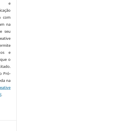
os) e
icação
da com
cam na
de seu
eative
ermite
dos e
 que o
itado.
o Pró-
eda na
eative
l
.