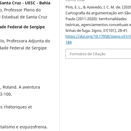
Santa Cruz - UESC - Bahia
Piris, E. L., & Azevedo, I. C. M. de. (2026
o, Professor Pleno do
Cartografia da argumentação em São
 Estadual de Santa Cruz
Paulo (2011-2020): territorialidades
teóricas, agenciamentos conceituais 
ade Federal de Sergipe
linhas de fuga.
Signo
,
51
(101), 28-41.
https://doi.org/10.17058/signo.v51i1
lo, Professora Adjunta do
184
dade Federal de Sergipe
Formatos de Citação
, Roland. A aventura
 3-100.
es rhétoriques et
italismo e esquizofrenia.