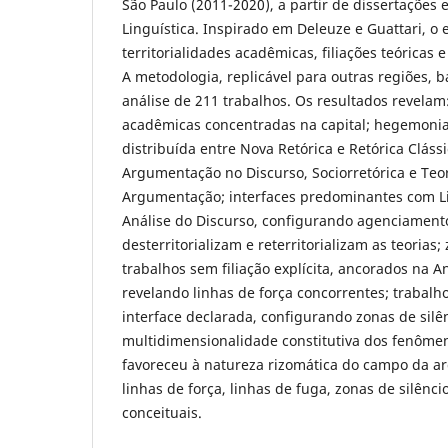
São Paulo (2011-2020), a partir de dissertações 
Linguística. Inspirado em Deleuze e Guattari, o
territorialidades acadêmicas, filiações teóricas e
A metodologia, replicável para outras regiões, b
análise de 211 trabalhos. Os resultados revelam:
acadêmicas concentradas na capital; hegemonia 
distribuída entre Nova Retórica e Retórica Clássi
Argumentação no Discurso, Sociorretórica e Teo
Argumentação; interfaces predominantes com Li
Análise do Discurso, configurando agenciament
desterritorializam e reterritorializam as teoria
trabalhos sem filiação explícita, ancorados na A
revelando linhas de força concorrentes; trabalh
interface declarada, configurando zonas de silê
multidimensionalidade constitutiva dos fenôme
favoreceu à natureza rizomática do campo da 
linhas de força, linhas de fuga, zonas de silênc
conceituais.