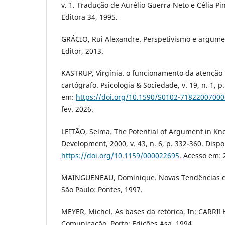
v. 1. Tradução de Aurélio Guerra Neto e Célia Pin
Editora 34, 1995.
GRÁCIO, Rui Alexandre. Perspetivismo e argume
Editor, 2013.
KASTRUP, Virgínia. o funcionamento da atenção 
cartógrafo. Psicologia & Sociedade, v. 19, n. 1, p
em:
https://doi.org/10.1590/S0102-7182200700
fev. 2026.
LEITÃO, Selma. The Potential of Argument in K
Development, 2000, v. 43, n. 6, p. 332-360. Disp
https://doi.org/10.1159/000022695
. Acesso em: 
MAINGUENEAU, Dominique. Novas Tendências em
São Paulo: Pontes, 1997.
MEYER, Michel. As bases da retórica. In: CARRI
Comunicação. Porto: Edições Asa, 1994.