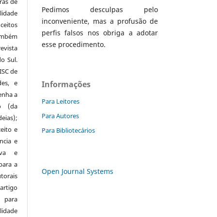
ras de
Pedimos desculpas pelo
lidade
inconveniente, mas a profusão de
eitos
perfis falsos nos obriga a adotar
mbém
esse procedimento.
evista
o Sul.
ISC de
des, e
Informações
enha a
Para Leitores
o (da
Para Autores
eias);
eito e
Para Bibliotecários
ncia e
iva e
 para a
Open Journal Systems
orais
rtigo
 para
idade