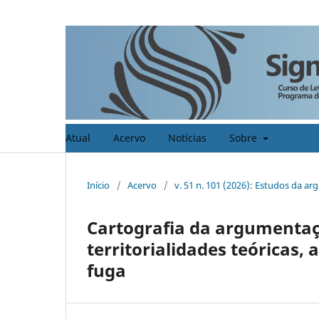
Atual
Acervo
Notícias
Sobre
Início
/
Acervo
/
v. 51 n. 101 (2026): Estudos da a
Cartografia da argumentaç
territorialidades teóricas,
fuga