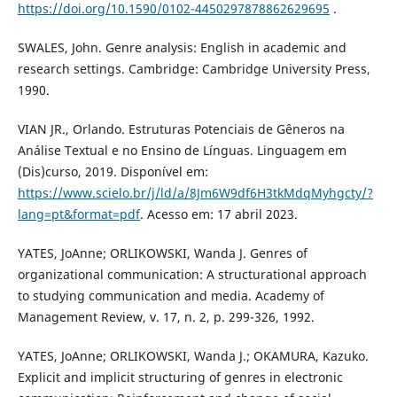
https://doi.org/10.1590/0102-4450297878862629695
.
SWALES, John. Genre analysis: English in academic and
research settings. Cambridge: Cambridge University Press,
1990.
VIAN JR., Orlando. Estruturas Potenciais de Gêneros na
Análise Textual e no Ensino de Línguas. Linguagem em
(Dis)curso, 2019. Disponível em:
https://www.scielo.br/j/ld/a/8Jm6W9df6H3tkMdqMyhgcty/?
lang=pt&format=pdf
. Acesso em: 17 abril 2023.
YATES, JoAnne; ORLIKOWSKI, Wanda J. Genres of
organizational communication: A structurational approach
to studying communication and media. Academy of
Management Review, v. 17, n. 2, p. 299-326, 1992.
YATES, JoAnne; ORLIKOWSKI, Wanda J.; OKAMURA, Kazuko.
Explicit and implicit structuring of genres in electronic