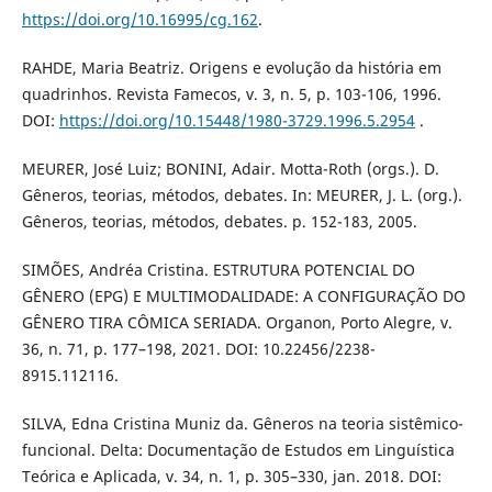
https://doi.org/10.16995/cg.162
.
RAHDE, Maria Beatriz. Origens e evolução da história em
quadrinhos. Revista Famecos, v. 3, n. 5, p. 103-106, 1996.
DOI:
https://doi.org/10.15448/1980-3729.1996.5.2954
.
MEURER, José Luiz; BONINI, Adair. Motta-Roth (orgs.). D.
Gêneros, teorias, métodos, debates. In: MEURER, J. L. (org.).
Gêneros, teorias, métodos, debates. p. 152-183, 2005.
SIMÕES, Andréa Cristina. ESTRUTURA POTENCIAL DO
GÊNERO (EPG) E MULTIMODALIDADE: A CONFIGURAÇÃO DO
GÊNERO TIRA CÔMICA SERIADA. Organon, Porto Alegre, v.
36, n. 71, p. 177–198, 2021. DOI: 10.22456/2238-
8915.112116.
SILVA, Edna Cristina Muniz da. Gêneros na teoria sistêmico-
funcional. Delta: Documentação de Estudos em Linguística
Teórica e Aplicada, v. 34, n. 1, p. 305–330, jan. 2018. DOI: