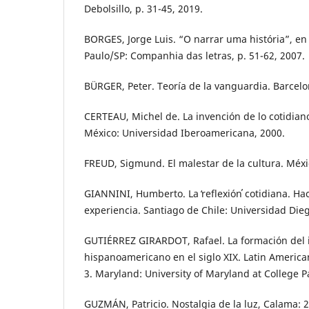
Debolsillo, p. 31-45, 2019.
BORGES, Jorge Luis. “O narrar uma história”, en 
Paulo/SP: Companhia das letras, p. 51-62, 2007.
BÜRGER, Peter. Teoría de la vanguardia. Barcelo
CERTEAU, Michel de. La invención de lo cotidiano
México: Universidad Iberoamericana, 2000.
FREUD, Sigmund. El malestar de la cultura. Méxic
GIANNINI, Humberto. La ̒reflexión̕ cotidiana. Ha
experiencia. Santiago de Chile: Universidad Dieg
GUTIÉRREZ GIRARDOT, Rafael. La formación del i
hispanoamericano en el siglo XIX. Latin American
3. Maryland: University of Maryland at College P
GUZMÁN, Patricio. Nostalgia de la luz, Calama: 