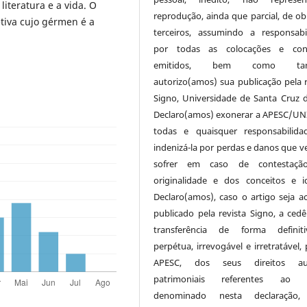
 literatura e a vida. O
reprodução, ainda que parcial, de ob
tiva cujo gérmen é a
terceiros, assumindo a responsabi
por todas as colocações e conc
emitidos, bem como ta
autorizo(amos) sua publicação pela r
Signo, Universidade de Santa Cruz d
Declaro(amos) exonerar a APESC/UN
todas e quaisquer responsabilida
indenizá-la por perdas e danos que v
sofrer em caso de contestaçã
originalidade e dos conceitos e id
Declaro(amos), caso o artigo seja ac
publicado pela revista Signo, a cedê
transferência de forma definit
perpétua, irrevogável e irretratável,
APESC, dos seus direitos aut
patrimoniais referentes ao a
denominado nesta declaração,