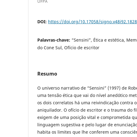
UFPA
DOI:
https://doi.org/10.17058/signo.v48i92.182
Palavras-chave:
“Sensini”, Ética e estética, Mem
do Cone Sul, Ofício de escritor
Resumo
O universo narrativo de “Sensini” (1997) de Rob
uma tensão ética que vai do nível anedótico meta
os dois correlatos há uma reivindicação contra 
aniquilador. O ofício de escritor e o trauma do 
exigem de uma posição vital e comprometida q
linguagem sugestiva e pelo lugar de enunciaçã
habita os limites que lhe conferem uma consciên