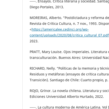
-----. Ensayos. Crítica literaria y sociedad. Santi
Diego Portales, 2013.
MOREIRAS, Alberto. “Postdictadura y reforma d
Revista de Crítica Cultura, n. 7 nov., 1993. Dispo
<
https://americalee.cedinci.org/wp-
content/uploads/2020/08/critica_cultural_07.pdf
2023.
PRATT, Mary Louise. Ojos imperiales. Literatura d
transculturación. Buenos Aires: Universidad Nac
RICHARD, Nelly. “Políticas de la memoria y técnic
Residuos y metáforas (ensayos de crítica cultural
Transición). Santiago de Chile: Cuarto propio, p.
ROJO, Grínor. La novela chilena. Literatura y soc
Ediciones Universidad Alberto Hurtado, 2022.
-----. La cultura moderna de América Latina. Vol 