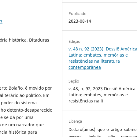
Publicado
2023-08-14
87
ória histórica, Ditaduras
Edição
v. 48 n. 92 (2023): Dossiê Améric
Latina: embates, memórias e
resistências na literatura
contemporânea
Seção
erto Bolaño, é movido por
v. 48, n. 92, 2023 Dossiê América
Latina: embates, memórias e
literário ao político. Em
resistências na li
o poder do sistema
filho detento-desaparecido
ue se dá por uma
Licença
o de um narrador que
Declaro(amos) que o artigo subme
cia histórica para
pessoal, inédito, não represen