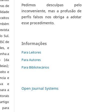
Pedimos desculpas pelo
ras de
inconveniente, mas a profusão de
lidade
perfis falsos nos obriga a adotar
eitos
esse procedimento.
mbém
evista
o Sul.
ISC de
Informações
des, e
Para Leitores
enha a
o (da
Para Autores
eias);
Para Bibliotecários
eito e
ncia e
iva e
Open Journal Systems
 para a
orais
rtigo
 para