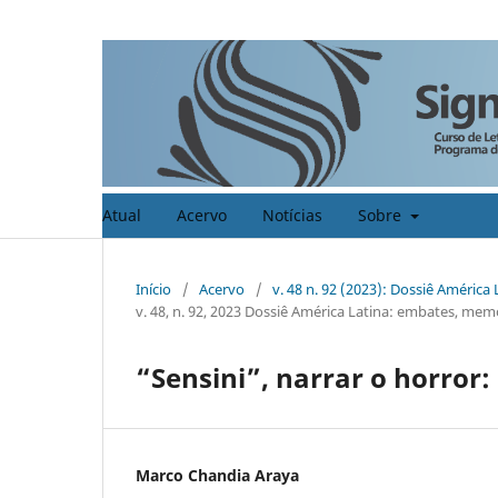
Atual
Acervo
Notícias
Sobre
Início
/
Acervo
/
v. 48 n. 92 (2023): Dossiê Améric
v. 48, n. 92, 2023 Dossiê América Latina: embates, memór
“Sensini”, narrar o horror:
Marco Chandia Araya