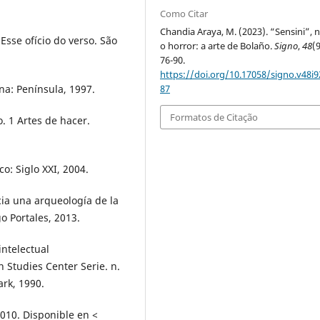
Como Citar
Chandia Araya, M. (2023). “Sensini”, n
Esse ofício do verso. São
o horror: a arte de Bolaño.
Signo
,
48
(9
76-90.
https://doi.org/10.17058/signo.v48i9
na: Península, 1997.
87
Formatos de Citação
. 1 Artes de hacer.
o: Siglo XXI, 2004.
cia una arqueología de la
o Portales, 2013.
ntelectual
 Studies Center Serie. n.
ark, 1990.
2010. Disponible en <