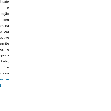
idade
os) e
icação
da com
cam na
de seu
eative
ermite
dos e
 que o
itado.
o Pró-
eda na
eative
l
.