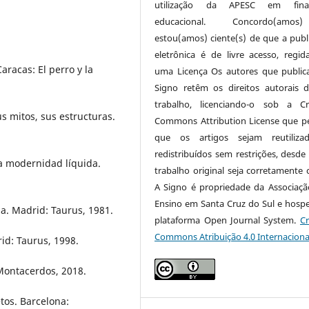
utilização da APESC em final
educacional. Concordo(am
estou(amos) ciente(s) de que a publ
eletrônica é de livre acesso, regi
racas: El perro y la
uma Licença Os autores que publi
Signo retêm os direitos autorais 
trabalho, licenciando-o sob a Cr
 mitos, sus estructuras.
Commons Attribution License que p
que os artigos sejam reutiliza
redistribuídos sem restrições, desde
a modernidad líquida.
trabalho original seja corretamente c
A Signo é propriedade da Associaçã
Ensino em Santa Cruz do Sul e hosp
ia. Madrid: Taurus, 1981.
plataforma Open Journal System.
Cr
Commons Atribuição 4.0 Internaciona
rid: Taurus, 1998.
Montacerdos, 2018.
tos. Barcelona: