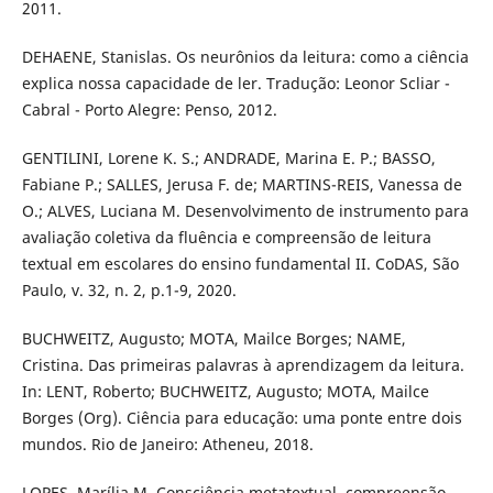
2011.
DEHAENE, Stanislas. Os neurônios da leitura: como a ciência
explica nossa capacidade de ler. Tradução: Leonor Scliar -
Cabral - Porto Alegre: Penso, 2012.
GENTILINI, Lorene K. S.; ANDRADE, Marina E. P.; BASSO,
Fabiane P.; SALLES, Jerusa F. de; MARTINS-REIS, Vanessa de
O.; ALVES, Luciana M. Desenvolvimento de instrumento para
avaliação coletiva da fluência e compreensão de leitura
textual em escolares do ensino fundamental II. CoDAS, São
Paulo, v. 32, n. 2, p.1-9, 2020.
BUCHWEITZ, Augusto; MOTA, Mailce Borges; NAME,
Cristina. Das primeiras palavras à aprendizagem da leitura.
In: LENT, Roberto; BUCHWEITZ, Augusto; MOTA, Mailce
Borges (Org). Ciência para educação: uma ponte entre dois
mundos. Rio de Janeiro: Atheneu, 2018.
LOPES, Marília M. Consciência metatextual, compreensão