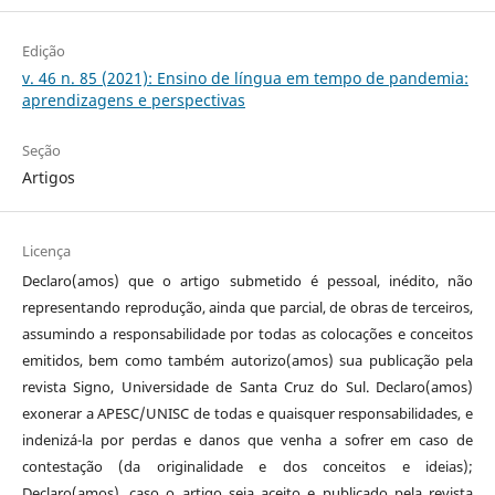
Edição
v. 46 n. 85 (2021): Ensino de língua em tempo de pandemia:
aprendizagens e perspectivas
Seção
Artigos
Licença
Declaro(amos) que o artigo submetido é pessoal, inédito, não
representando reprodução, ainda que parcial, de obras de terceiros,
assumindo a responsabilidade por todas as colocações e conceitos
emitidos, bem como também autorizo(amos) sua publicação pela
revista Signo, Universidade de Santa Cruz do Sul. Declaro(amos)
exonerar a APESC/UNISC de todas e quaisquer responsabilidades, e
indenizá-la por perdas e danos que venha a sofrer em caso de
contestação (da originalidade e dos conceitos e ideias);
Declaro(amos), caso o artigo seja aceito e publicado pela revista