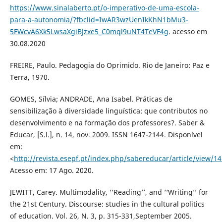
https://www.sinalaberto.pt/o-imperativo-de-uma-escola-
para-a-autonomia/?fbclid=IwAR3wzUenIkKhN1bMu3-
5FWcvA6Xk5LwsaXgiBJzxe5_C0mql9uNT4TeVF4g
. acesso em
30.08.2020
FREIRE, Paulo. Pedagogia do Oprimido. Rio de Janeiro: Paz e
Terra, 1970.
GOMES, Sílvia; ANDRADE, Ana Isabel. Práticas de
sensibilização à diversidade linguística: que contributos no
desenvolvimento e na formação dos professores?. Saber &
Educar, [S.l.], n. 14, nov. 2009. ISSN 1647-2144. Disponível
em:
<
http://revista.esepf.pt/index.php/sabereducar/article/view/1
Acesso em: 17 Ago. 2020.
JEWITT, Carey. Multimodality, ‘‘Reading’’, and ‘‘Writing’’ for
the 21st Century. Discourse: studies in the cultural politics
of education. Vol. 26, N. 3, p. 315-331,September 2005.