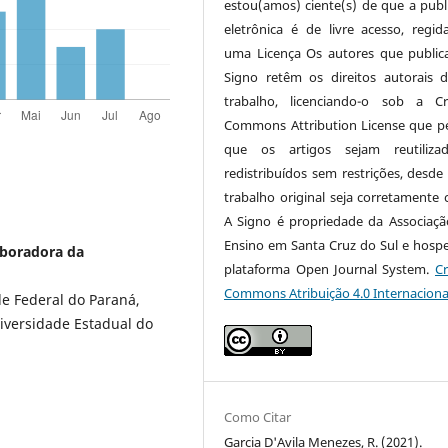
estou(amos) ciente(s) de que a publ
eletrônica é de livre acesso, regi
uma Licença Os autores que publi
Signo retêm os direitos autorais 
trabalho, licenciando-o sob a Cr
Commons Attribution License que p
que os artigos sejam reutiliza
redistribuídos sem restrições, desde
trabalho original seja corretamente c
A Signo é propriedade da Associaçã
Ensino em Santa Cruz do Sul e hosp
aboradora da
plataforma Open Journal System.
Cr
Commons Atribuição 4.0 Internaciona
de Federal do Paraná,
iversidade Estadual do
Como Citar
Garcia D'Avila Menezes, R. (2021).