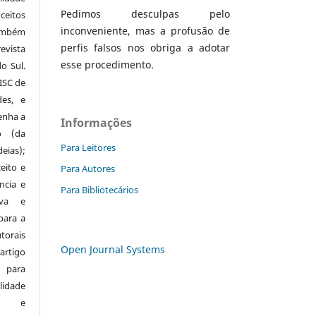
Pedimos desculpas pelo
eitos
inconveniente, mas a profusão de
mbém
perfis falsos nos obriga a adotar
evista
esse procedimento.
o Sul.
ISC de
des, e
enha a
Informações
o (da
Para Leitores
eias);
eito e
Para Autores
ncia e
Para Bibliotecários
iva e
 para a
orais
Open Journal Systems
rtigo
 para
idade
os) e