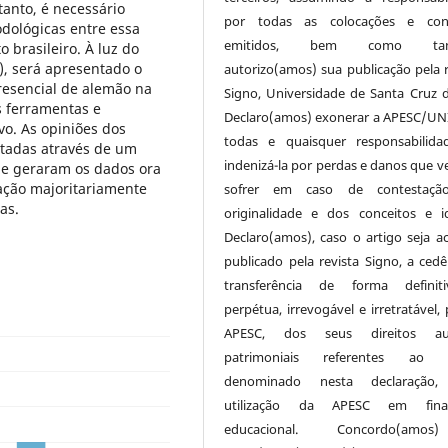
tanto, é necessário
por todas as colocações e conc
odológicas entre essa
emitidos, bem como ta
 brasileiro. À luz do
), será apresentado o
autorizo(amos) sua publicação pela r
resencial de alemão na
Signo, Universidade de Santa Cruz d
 ferramentas e
Declaro(amos) exonerar a APESC/UN
vo. As opiniões dos
todas e quaisquer responsabilida
etadas através de um
indenizá-la por perdas e danos que v
 e geraram os dados ora
ação majoritariamente
sofrer em caso de contestaçã
as.
originalidade e dos conceitos e id
Declaro(amos), caso o artigo seja ac
publicado pela revista Signo, a cedê
transferência de forma definit
perpétua, irrevogável e irretratável,
APESC, dos seus direitos aut
patrimoniais referentes ao a
denominado nesta declaração,
utilização da APESC em final
educacional. Concordo(am