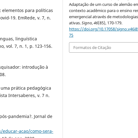
Adaptação de um curso de alemão e
 elementos para políticas
contexto acadêmico para o ensino r
emergencial através de metodologia
vid-19. EmRede, v. 7, n.
ativas.
Signo
,
46
(85), 170-179.
https://doi.org/10.17058/signo.v46i8
75
guas, linguística
 vol. 7, n. 1, p. 123-156.
Formatos de Citação
quisador: introdução à
08.
: uma prática pedagógica
ista Intersaberes, v. 7 n.
 pós-pandemia?. Jornal de
as/educar-acao/como-sera-