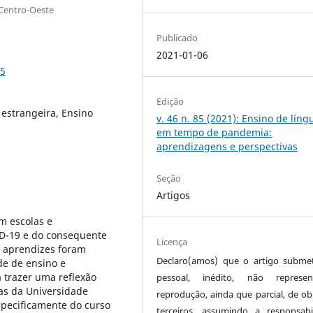
 Centro-Oeste
Publicado
2021-01-06
75
Edição
 estrangeira, Ensino
v. 46 n. 85 (2021): Ensino de líng
em tempo de pandemia:
aprendizagens e perspectivas
Seção
Artigos
m escolas e
D-19 e do consequente
Licença
e aprendizes foram
Declaro(amos) que o artigo subme
de de ensino e
 trazer uma reflexão
pessoal, inédito, não represen
as da Universidade
reprodução, ainda que parcial, de ob
pecificamente do curso
terceiros, assumindo a responsabi