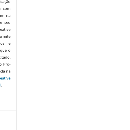
icação
da com
cam na
de seu
eative
ermite
dos e
 que o
itado.
o Pró-
eda na
eative
l
.