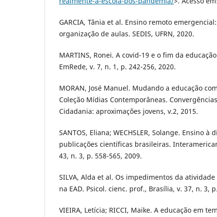
realmente-a-escola-pos-pandemia/
>. Acesso em:
GARCIA, Tânia et al. Ensino remoto emergencial
organização de aulas. SEDIS, UFRN, 2020.
MARTINS, Ronei. A covid-19 e o fim da educação 
EmRede, v. 7, n. 1, p. 242-256, 2020.
MORAN, José Manuel. Mudando a educação com 
Coleção Mídias Contemporâneas. Convergências 
Cidadania: aproximações jovens, v.2, 2015.
SANTOS, Eliana; WECHSLER, Solange. Ensino à d
publicações científicas brasileiras. Interamerica
43, n. 3, p. 558-565, 2009.
SILVA, Alda et al. Os impedimentos da atividade
na EAD. Psicol. cienc. prof., Brasília, v. 37, n. 3, 
VIEIRA, Letícia; RICCI, Maike. A educação em t