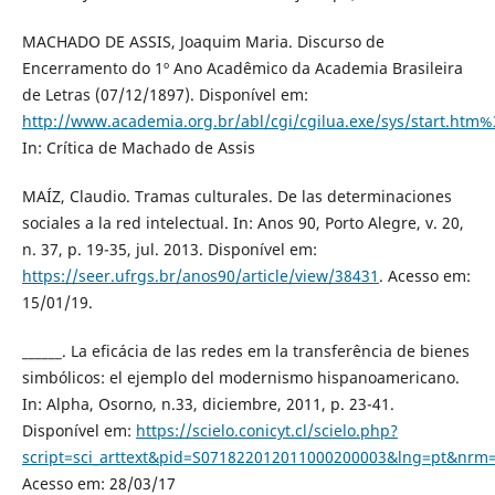
MACHADO DE ASSIS, Joaquim Maria. Discurso de
Encerramento do 1º Ano Acadêmico da Academia Brasileira
de Letras (07/12/1897). Disponível em:
http://www.academia.org.br/abl/cgi/cgilua.exe/sys/sta
In: Crítica de Machado de Assis
MAÍZ, Claudio. Tramas culturales. De las determinaciones
sociales a la red intelectual. In: Anos 90, Porto Alegre, v. 20,
n. 37, p. 19-35, jul. 2013. Disponível em:
https://seer.ufrgs.br/anos90/article/view/38431
. Acesso em:
15/01/19.
______. La eficácia de las redes em la transferência de bienes
simbólicos: el ejemplo del modernismo hispanoamericano.
In: Alpha, Osorno, n.33, diciembre, 2011, p. 23-41.
Disponível em:
https://scielo.conicyt.cl/scielo.php?
script=sci_arttext&pid=S071822012011000200003&lng=pt&nrm=
Acesso em: 28/03/17