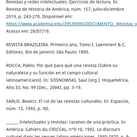
Revistas y redes intelectuales. Ejercicios de lectura. In:
Revista de Historia de América, núm. 157, julio-diciembre
2019, p. 243-270. Disponível em:
https://www.academia.edu/39539090/DOCUMENTO._Revistas_y_re
Acesso em: 28/07/19.
REVISTA BRAZILEIRA. Primeiro ano, Tomo I. Laemmert & C.
Editores. Rio de Janeiro: São Paulo: 1895.
ROCCA, Pablo. Por qué para qué una revista (Sobre su
naturaleza y su función en el campo cultural
latinoamericano). In: SOSNOWSKI, Saul (org.). Hispamérica,
Año 33, No. 99 (Dec., 2004), pp. 3-19.
SARLO, Beatriz. El rol de las revistas culturales. In: Espacios,
núm. 12, 1993, p. XII.
______. Intelectuales y revistas: razones de una práctica. In:
América: Cahiers du CRICCAL, n°9-10, 1992. Le discours
culturel dans les revues latino-américaines, 1940-1970, p. 9-