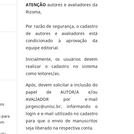
ATENÇÃO
autores e avaliadores da
Rizoma,
Por razão de segurança, o cadastro
de autores e avaliadores está
condicionado à aprovação da
equipe editorial.
Inicialmente, os usuários devem
realizar o cadastro no sistema
como leitores/as.
Após, devem solicitar a inclusão do
papel de AUTOR/A e/ou
AVALIADOR por e-mail
los
jorgesc@unisc.br, informando o
login e e-mail utilizado no cadastro
s para
para que o envio de manuscritos
com
seja liberado na respectiva conta.
erão