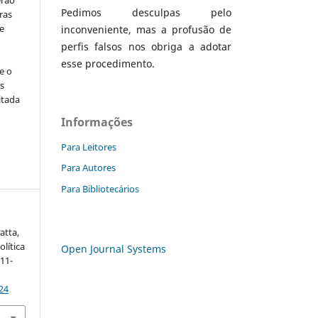
Pedimos desculpas pelo
ras
e
inconveniente, mas a profusão de
perfis falsos nos obriga a adotar
esse procedimento.
e o
s
itada
Informações
Para Leitores
Para Autores
Para Bibliotecários
atta,
olítica
Open Journal Systems
11-
24