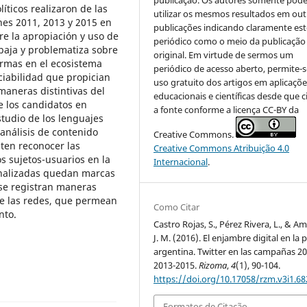
íticos realizaron de las
utilizar os mesmos resultados em out
ones 2011, 2013 y 2015 en
publicações indicando claramente est
bre la apropiación y uso de
periódico como o meio da publicação
baja y problematiza sobre
original. Em virtude de sermos um
ormas en el ecosistema
periódico de acesso aberto, permite-s
ociabilidad que propician
uso gratuito dos artigos em aplicaçõe
maneras distintivas del
educacionais e científicas desde que c
e los candidatos en
a fonte conforme a licença CC-BY da
studio de los lenguajes
 análisis de contenido
Creative Commons.
iten reconocer las
Creative Commons Atribuição 4.0
s sujetos-usuarios en la
Internacional
.
analizadas quedan marcas
 se registran maneras
 de las redes, que permean
Como Citar
nto.
Castro Rojas, S., Pérez Rivera, L., & Am
J. M. (2016). El enjambre digital en la p
argentina. Twitter en las campañas 20
2013-2015.
Rizoma
,
4
(1), 90-104.
https://doi.org/10.17058/rzm.v3i1.68
Formatos de Citação