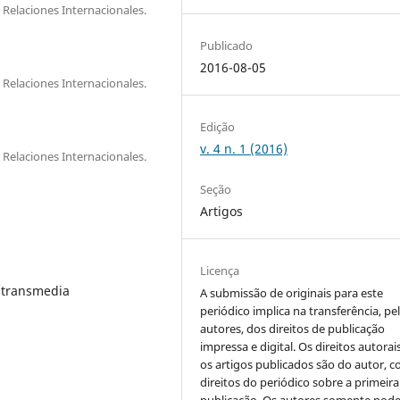
 Relaciones Internacionales.
Publicado
2016-08-05
 Relaciones Internacionales.
Edição
v. 4 n. 1 (2016)
 Relaciones Internacionales.
Seção
Artigos
Licença
, transmedia
A submissão de originais para este
periódico implica na transferência, pe
autores, dos direitos de publicação
impressa e digital. Os direitos autorai
os artigos publicados são do autor, 
direitos do periódico sobre a primeira
publicação. Os autores somente pod