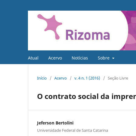
Atual
Acervo
Notícias
Sobre
Início
/
Acervo
/
v. 4 n. 1 (2016)
/
Seção Livre
O contrato social da impre
Jeferson Bertolini
Universidade Federal de Santa Catarina