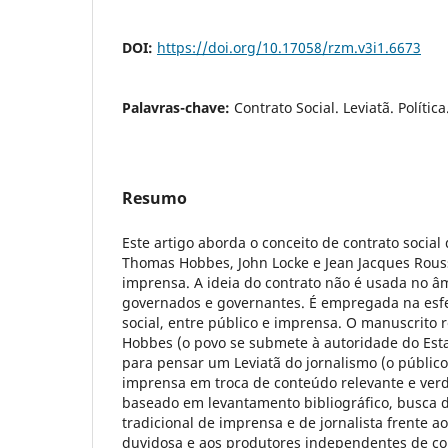
DOI:
https://doi.org/10.17058/rzm.v3i1.6673
Palavras-chave:
Contrato Social. Leviatã. Polític
Resumo
Este artigo aborda o conceito de contrato social
Thomas Hobbes, John Locke e Jean Jacques Rouss
imprensa. A ideia do contrato não é usada no âmb
governados e governantes. É empregada na esf
social, entre público e imprensa. O manuscrito 
Hobbes (o povo se submete à autoridade do Est
para pensar um Leviatã do jornalismo (o público
imprensa em troca de conteúdo relevante e verd
baseado em levantamento bibliográfico, busca 
tradicional de imprensa e de jornalista frente a
duvidosa e aos produtores independentes de con