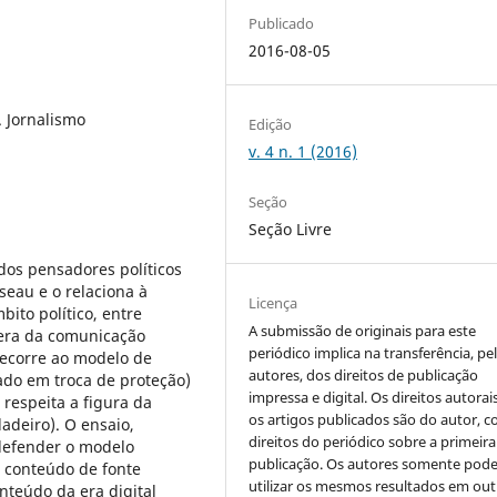
Publicado
2016-08-05
a. Jornalismo
Edição
v. 4 n. 1 (2016)
Seção
Seção Livre
 dos pensadores políticos
eau e o relaciona à
Licença
ito político, entre
A submissão de originais para este
era da comunicação
periódico implica na transferência, pe
recorre ao modelo de
autores, dos direitos de publicação
ado em troca de proteção)
impressa e digital. Os direitos autorai
 respeita a figura da
os artigos publicados são do autor, 
adeiro). O ensaio,
direitos do periódico sobre a primeira
defender o modelo
publicação. Os autores somente pod
o conteúdo de fonte
utilizar os mesmos resultados em out
teúdo da era digital