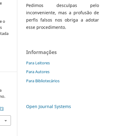
e
Pedimos desculpas pelo
inconveniente, mas a profusão de
perfis falsos nos obriga a adotar
e o
esse procedimento.
s
itada
Informações
Para Leitores
Para Autores
Para Bibliotecários
a
mo.
Open Journal Systems
73