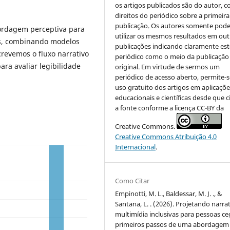
os artigos publicados são do autor, 
direitos do periódico sobre a primeira
publicação. Os autores somente pod
bordagem perceptiva para
utilizar os mesmos resultados em out
as, combinando modelos
publicações indicando claramente est
revemos o fluxo narrativo
periódico como o meio da publicação
ra avaliar legibilidade
original. Em virtude de sermos um
periódico de acesso aberto, permite-s
uso gratuito dos artigos em aplicaçõe
educacionais e científicas desde que c
a fonte conforme a licença CC-BY da
Creative Commons.
Creative Commons Atribuição 4.0
Internacional
.
Como Citar
Empinotti, M. L., Baldessar, M. J. ., &
Santana, L. . (2026). Projetando narra
multimídia inclusivas para pessoas ce
primeiros passos de uma abordagem