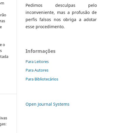
com
Pedimos desculpas pelo
inconveniente, mas a profusão de
erão
perfis falsos nos obriga a adotar
ras
esse procedimento.
e
e o
Informações
s
itada
Para Leitores
Para Autores
Para Bibliotecários
Open Journal Systems
tivas
gas: