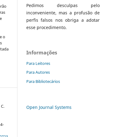
Pedimos desculpas pelo
erão
ras
inconveniente, mas a profusão de
e
perfis falsos nos obriga a adotar
esse procedimento.
e o
s
itada
Informações
Para Leitores
Para Autores
Para Bibliotecários
 C.
Open Journal Systems
14-
20723