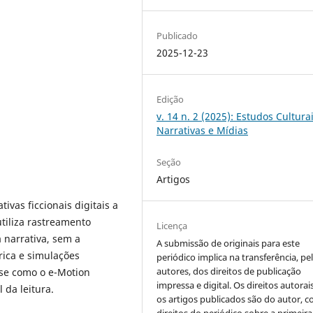
Publicado
2025-12-23
Edição
v. 14 n. 2 (2025): Estudos Culturai
Narrativas e Mídias
Seção
Artigos
ivas ficcionais digitais a
utiliza rastreamento
Licença
a narrativa, sem a
A submissão de originais para este
rica e simulações
periódico implica na transferência, pe
autores, dos direitos de publicação
-se como o e-Motion
impressa e digital. Os direitos autorai
 da leitura.
os artigos publicados são do autor, 
direitos do periódico sobre a primeira