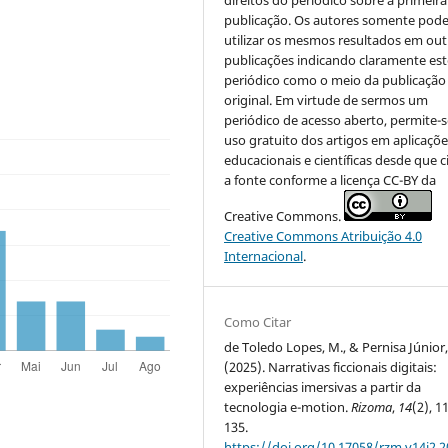
publicação. Os autores somente pod
utilizar os mesmos resultados em out
publicações indicando claramente est
periódico como o meio da publicação
original. Em virtude de sermos um
periódico de acesso aberto, permite-s
uso gratuito dos artigos em aplicaçõe
educacionais e científicas desde que c
a fonte conforme a licença CC-BY da
Creative Commons.
Creative Commons Atribuição 4.0
Internacional
.
Como Citar
de Toledo Lopes, M., & Pernisa Júnior,
(2025). Narrativas ficcionais digitais:
experiências imersivas a partir da
tecnologia e-motion.
Rizoma
,
14
(2), 1
135.
https://doi.org/10.17058/rzm.v14i2.