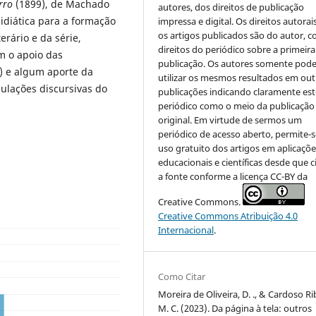
rro
(1899), de Machado
autores, dos direitos de publicação
diática para a formação
impressa e digital. Os direitos autorai
os artigos publicados são do autor, 
erário e da série,
direitos do periódico sobre a primeira
m o apoio das
publicação. Os autores somente pod
) e algum aporte da
utilizar os mesmos resultados em out
mulações discursivas do
publicações indicando claramente est
periódico como o meio da publicação
original. Em virtude de sermos um
periódico de acesso aberto, permite-s
uso gratuito dos artigos em aplicaçõe
educacionais e científicas desde que c
a fonte conforme a licença CC-BY da
Creative Commons.
Creative Commons Atribuição 4.0
Internacional
.
Como Citar
Moreira de Oliveira, D. ., & Cardoso Ri
M. C. (2023). Da página à tela: outros