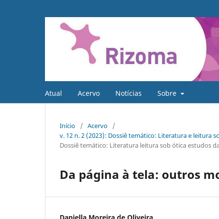
Atual
Acervo
Notícias
Sobre
Início
/
Acervo
/
v. 12 n. 2 (2023): Dossiê temático: Literatura e leitur
Dossiê temático: Literatura leitura sob ótica estudos d
Da página à tela: outros mo
Daniella Moreira de Oliveira