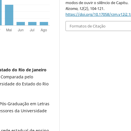
modos de ouvir o silêncio de Capitu.
Rizoma
,
12
(2), 104-121.
https://doi.org/10.17058/rzm.v12i2.
Formatos de Citação
stado do Rio de Janeiro
a Comparada pelo
sidade do Estado do Rio
 Pós-Graduação em Letras
essores da Universidade
a rede estadual de ensino