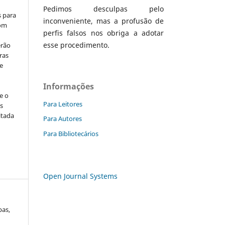
Pedimos desculpas pelo
s para
inconveniente, mas a profusão de
com
perfis falsos nos obriga a adotar
esse procedimento.
erão
ras
e
Informações
e o
Para Leitores
s
itada
Para Autores
Para Bibliotecários
Open Journal Systems
bas,