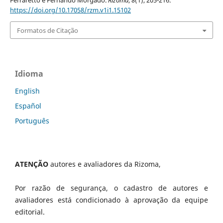
Ferraretto e Fernando Morgado.
Rizoma
,
8
(1), 205-216.
https://doi.org/10.17058/rzm.v1i1.15102
Formatos de Citação
Idioma
English
Español
Português
ATENÇÃO
autores e avaliadores da Rizoma,
Por razão de segurança, o cadastro de autores e
avaliadores está condicionado à aprovação da equipe
editorial.