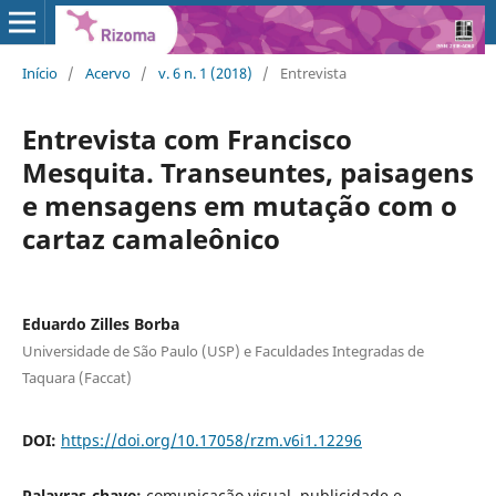
Início
/
Acervo
/
v. 6 n. 1 (2018)
/
Entrevista
Entrevista com Francisco
Mesquita. Transeuntes, paisagens
e mensagens em mutação com o
cartaz camaleônico
Eduardo Zilles Borba
Universidade de São Paulo (USP) e Faculdades Integradas de
Taquara (Faccat)
DOI:
https://doi.org/10.17058/rzm.v6i1.12296
Palavras-chave:
comunicação visual, publicidade e