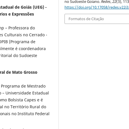
no Sudoeste Goiano.
Redes
,
22
(3), 11
tadual de Goiás (UEG) -
https://doi.org/10.17058/redes.v22i3
rios e Expressões
Formatos de Citação
p – Professora do
es Culturais no Cerrado -
ROPIB (Programa de
ualmente é coordenadora
itorial do Sudoeste
ral de Mato Grosso
o Programa de Mestrado
o – Universidade Estadual
mo Bolsista Capes e é
al no Território Rural do
nais no Instituto Federal