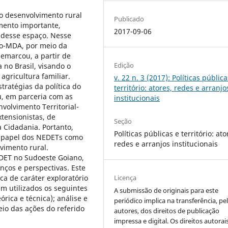
 o desenvolvimento rural
Publicado
mento importante,
2017-09-06
 desse espaço. Nesse
io-MDA, por meio da
demarcou, a partir de
Edição
 no Brasil, visando o
agricultura familiar.
v. 22 n. 3 (2017): Políticas pública
tratégias da política do
território: atores, redes e arranjo
u, em parceria com as
institucionais
volvimento Territorial-
tensionistas, de
Seção
a Cidadania. Portanto,
Políticas públicas e território: ato
o papel dos NEDETs como
redes e arranjos institucionais
lvimento rural.
DET no Sudoeste Goiano,
nços e perspectivas. Este
Licença
a de caráter exploratório
am utilizados os seguintes
A submissão de originais para este
rica e técnica); análise e
periódico implica na transferência, pe
io das ações do referido
autores, dos direitos de publicação
impressa e digital. Os direitos autorai