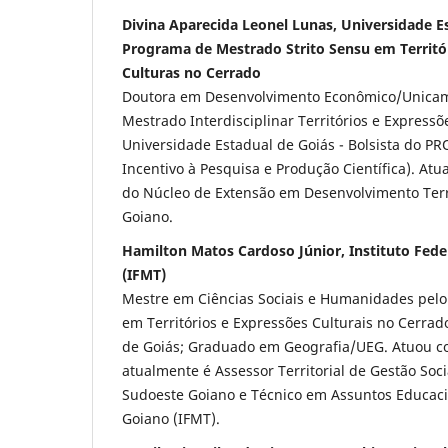
Divina Aparecida Leonel Lunas, Universidade Es
Programa de Mestrado Strito Sensu em Territó
Culturas no Cerrado
Doutora em Desenvolvimento Econômico/Unicam
Mestrado Interdisciplinar Territórios e Expressõ
Universidade Estadual de Goiás - Bolsista do P
Incentivo à Pesquisa e Produção Científica). At
do Núcleo de Extensão em Desenvolvimento Terr
Goiano.
Hamilton Matos Cardoso Júnior, Instituto Fede
(IFMT)
Mestre em Ciências Sociais e Humanidades pel
em Territórios e Expressões Culturais no Cerrad
de Goiás; Graduado em Geografia/UEG. Atuou co
atualmente é Assessor Territorial de Gestão Soci
Sudoeste Goiano e Técnico em Assuntos Educacio
Goiano (IFMT).