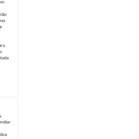
com
erão
ras
e
e o
s
itada
&
amiliar
lica