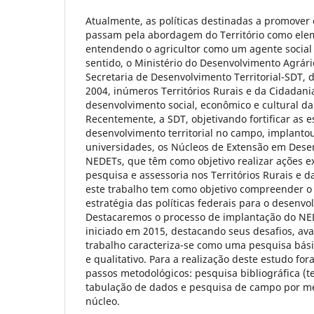
Atualmente, as políticas destinadas a promover
passam pela abordagem do Território como ele
entendendo o agricultor como um agente social
sentido, o Ministério do Desenvolvimento Agrár
Secretaria de Desenvolvimento Territorial-SDT, 
2004, inúmeros Territórios Rurais e da Cidadania
desenvolvimento social, econômico e cultural da 
Recentemente, a SDT, objetivando fortificar as es
desenvolvimento territorial no campo, implanto
universidades, os Núcleos de Extensão em Desen
NEDETs, que têm como objetivo realizar ações ex
pesquisa e assessoria nos Territórios Rurais e d
este trabalho tem como objetivo compreender 
estratégia das políticas federais para o desenvo
Destacaremos o processo de implantação do NE
iniciado em 2015, destacando seus desafios, ava
trabalho caracteriza-se como uma pesquisa básic
e qualitativo. Para a realização deste estudo for
passos metodológicos: pesquisa bibliográfica (teó
tabulação de dados e pesquisa de campo por me
núcleo.