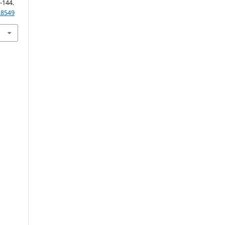
3-144.
.8549