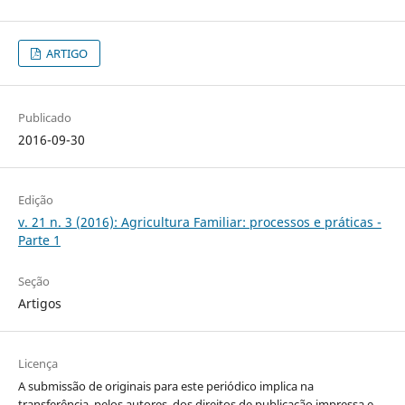
ARTIGO
Publicado
2016-09-30
Edição
v. 21 n. 3 (2016): Agricultura Familiar: processos e práticas -
Parte 1
Seção
Artigos
Licença
A submissão de originais para este periódico implica na
transferência, pelos autores, dos direitos de publicação impressa e