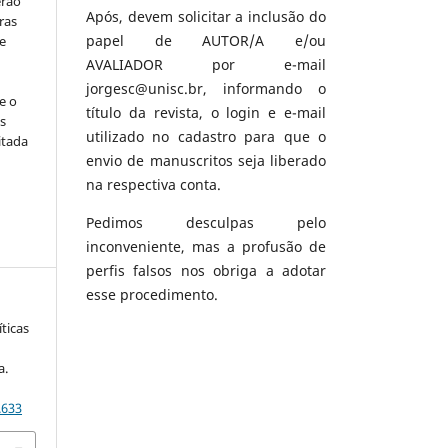
erão
Após, devem solicitar a inclusão do
ras
papel de AUTOR/A e/ou
e
AVALIADOR por e-mail
jorgesc@unisc.br, informando o
e o
título da revista, o login e e-mail
s
utilizado no cadastro para que o
itada
envio de manuscritos seja liberado
na respectiva conta.
Pedimos desculpas pelo
inconveniente, mas a profusão de
perfis falsos nos obriga a adotar
esse procedimento.
íticas
a.
.633